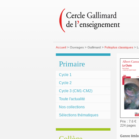
Accueil
> Ouvrages > Gallimard >
Folioplus classiques
> L
Primaire
Cycle 1
Cycle 2
Cycle 3 (CM1-CM2)
Toute l'actualité
Nos collections
Sélections thématiques
Prix : 7.6 €
224 pages
Genre littéra
Collège