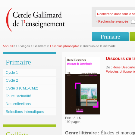
> Recherche avancée
Primaire
Accueil
> Ouvrages > Gallimard >
Folioplus philosophie
> Discours de la méthode
Discours de 
Primaire
De :
René Descart
Folioplus philosoph
Cycle 1
Cycle 2
Cycle 3 (CM1-CM2)
Toute l'actualité
Nos collections
Sélections thématiques
Prix : 8.1 €
192 pages
Genre littéraire :
Études et monog
Collège