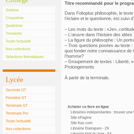
Titre recommandé pour le prog
Sixième
Dans Folioplus philosophie, le text
Cinquième
l'éclaire et le questionne, est suivi 
Quatrième
– Les mots du texte : «Je», certitu
Troisième
– L'œuvre dans l'histoire des idées
– La figure du philosophe : Un portra
Toute l'actualité
– Trois questions posées au texte 
Nos collections
quoi fonder notre connaissance de l
l'homme?
Sélections thématiques
– Groupement de textes : Liberté, vé
Prolongements
À partir de la terminale.
Lycée
Seconde GT
Première GT
Terminale GT
Acheter ce livre en ligne
Librairies indépendantes : trouver une l
Terminale Pro
Site ePagine
Toute l'actualité
Site fnac.com
Librairie Dialogues - 29
Nos collections
Librairie Hall du livre - 54