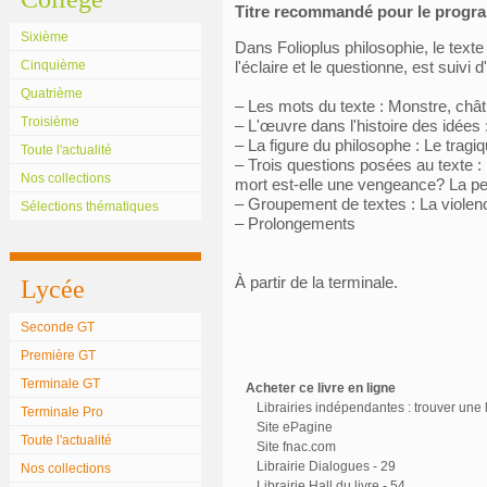
Titre recommandé pour le prog
Sixième
Dans Folioplus philosophie, le text
Cinquième
l'éclaire et le questionne, est suivi 
Quatrième
– Les mots du texte : Monstre, châ
Troisième
– L'œuvre dans l'histoire des idée
– La figure du philosophe : Le tragi
Toute l'actualité
– Trois questions posées au texte : 
Nos collections
mort est-elle une vengeance? La pe
– Groupement de textes : La violen
Sélections thématiques
– Prolongements
À partir de la terminale.
Lycée
Seconde GT
Première GT
Terminale GT
Acheter ce livre en ligne
Librairies indépendantes : trouver une l
Terminale Pro
Site ePagine
Toute l'actualité
Site fnac.com
Librairie Dialogues - 29
Nos collections
Librairie Hall du livre - 54