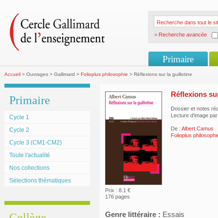
> Recherche avancée
Primaire
Accueil
> Ouvrages > Gallimard >
Folioplus philosophie
> Réflexions sur la guillotine
Réflexions sur
Primaire
Dossier et notes ré
Lecture d'image par
Cycle 1
De :
Albert Camus
Cycle 2
Folioplus philosoph
Cycle 3 (CM1-CM2)
Toute l'actualité
Nos collections
Sélections thématiques
Prix : 8.1 €
176 pages
Genre littéraire :
Essais
Collège