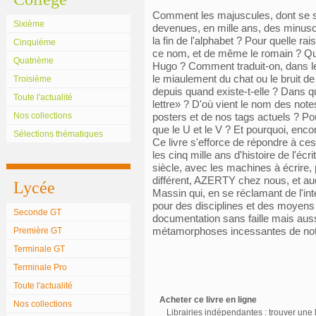
Comment les majuscules, dont se s
Sixième
devenues, en mille ans, des minuscul
la fin de l'alphabet ? Pour quelle rais
Cinquième
ce nom, et de même le romain ? Quel
Quatrième
Hugo ? Comment traduit-on, dans le
le miaulement du chat ou le bruit de
Troisième
depuis quand existe-t-elle ? Dans q
Toute l'actualité
lettre» ? D'où vient le nom des not
Nos collections
posters et de nos tags actuels ? Pou
que le U et le V ? Et pourquoi, encore
Sélections thématiques
Ce livre s'efforce de répondre à ces
les cinq mille ans d'histoire de l'écr
siècle, avec les machines à écrire,
différent, AZERTY chez nous, et a
Lycée
Massin qui, en se réclamant de l'int
pour des disciplines et des moyens 
Seconde GT
documentation sans faille mais aus
métamorphoses incessantes de not
Première GT
Terminale GT
Terminale Pro
Toute l'actualité
Acheter ce livre en ligne
Nos collections
Librairies indépendantes : trouver une l