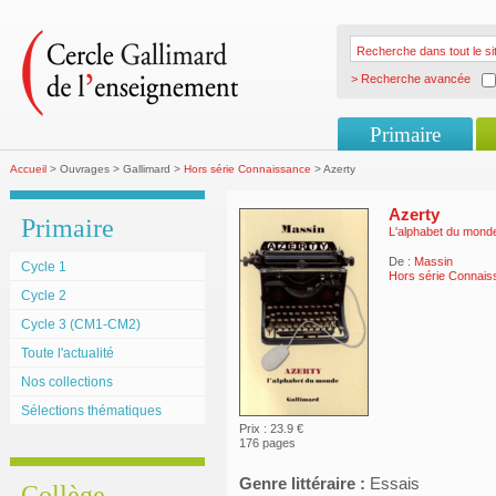
> Recherche avancée
Primaire
Accueil
> Ouvrages > Gallimard >
Hors série Connaissance
> Azerty
Azerty
Primaire
L'alphabet du mond
De :
Massin
Cycle 1
Hors série Connai
Cycle 2
Cycle 3 (CM1-CM2)
Toute l'actualité
Nos collections
Sélections thématiques
Prix : 23.9 €
176 pages
Genre littéraire :
Essais
Collège