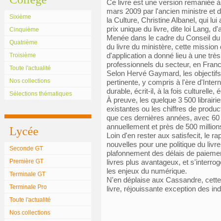
Ce livre est une version remaniée à
mars 2009 par l'ancien ministre et
Sixième
la Culture, Christine Albanel, qui lui
prix unique du livre, dite loi Lang, d
Cinquième
Menée dans le cadre du Conseil du l
Quatrième
du livre du ministère, cette mission
d'application a donné lieu à une trè
Troisième
professionnels du secteur, en Franc
Toute l'actualité
Selon Hervé Gaymard, les objectifs de
Nos collections
pertinente, y compris à l'ère d'Inte
durable, écrit-il, à la fois culturelle,
Sélections thématiques
À preuve, les quelque 3 500 librairi
existantes ou les chiffres de produc
que ces dernières années, avec 60
annuellement et près de 500 millio
Lycée
Loin d'en rester aux satisfecit, le
nouvelles pour une politique du livr
Seconde GT
plafonnement des délais de paiement
Première GT
livres plus avantageux, et s'interroge
les enjeux du numérique.
Terminale GT
N'en déplaise aux Cassandre, cette 
Terminale Pro
livre, réjouissante exception des ind
Toute l'actualité
Nos collections