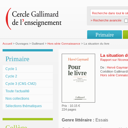
> Recherche avancée
Primaire
Accueil
> Ouvrages > Gallimard >
Hors série Connaissance
> La situation du livre
La situation d
Primaire
Rapport sur l'économ
De :
Hervé Gaymar
Cycle 1
Coédition Gallimard
Hors série Connai
Cycle 2
Cycle 3 (CM1-CM2)
Toute l'actualité
Nos collections
Sélections thématiques
Prix : 10.15 €
224 pages
Genre littéraire :
Essais
Collège