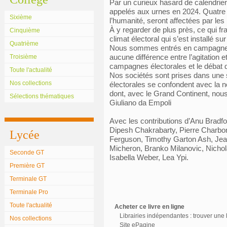
Par un curieux hasard de calendrier
appelés aux urnes en 2024. Quatre m
Sixième
l’humanité, seront affectées par les 
À y regarder de plus près, ce qui fr
Cinquième
climat électoral qui s’est installé su
Quatrième
Nous sommes entrés en campagne pe
aucune différence entre l’agitation et
Troisième
campagnes électorales et le débat 
Toute l'actualité
Nos sociétés sont prises dans une sp
Nos collections
électorales se confondent avec la 
dont, avec le Grand Continent, nous 
Sélections thématiques
Giuliano da Empoli
Avec les contributions d’Anu Bradfo
Dipesh Chakrabarty, Pierre Charbo
Lycée
Ferguson, Timothy Garton Ash, Jea
Micheron, Branko Milanovic, Nichola
Seconde GT
Isabella Weber, Lea Ypi.
Première GT
Terminale GT
Terminale Pro
Toute l'actualité
Acheter ce livre en ligne
Librairies indépendantes : trouver une l
Nos collections
Site ePagine