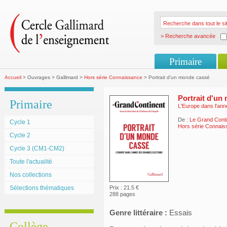
> Recherche avancée
Primaire
Accueil
> Ouvrages > Gallimard >
Hors série Connaissance
> Portrait d'un monde cassé
Portrait d'un
Primaire
L'Europe dans l'ann
De :
Le Grand Conti
Cycle 1
Hors série Connai
Cycle 2
Cycle 3 (CM1-CM2)
Toute l'actualité
Nos collections
Sélections thématiques
Prix : 21.5 €
288 pages
Genre littéraire :
Essais
Collège