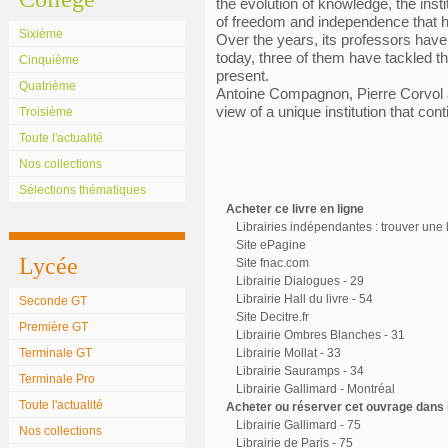
the evolution of knowledge, the insti
of freedom and independence that ha
Sixième
Over the years, its professors have
today, three of them have tackled th
Cinquième
present.
Quatrième
Antoine Compagnon, Pierre Corvol 
view of a unique institution that co
Troisième
Toute l'actualité
Nos collections
Sélections thématiques
Acheter ce livre en ligne
Librairies indépendantes : trouver une l
Site ePagine
Lycée
Site fnac.com
Librairie Dialogues - 29
Librairie Hall du livre - 54
Seconde GT
Site Decitre.fr
Première GT
Librairie Ombres Blanches - 31
Terminale GT
Librairie Mollat - 33
Librairie Sauramps - 34
Terminale Pro
Librairie Gallimard - Montréal
Toute l'actualité
Acheter ou réserver cet ouvrage dans l
Librairie Gallimard - 75
Nos collections
Librairie de Paris - 75