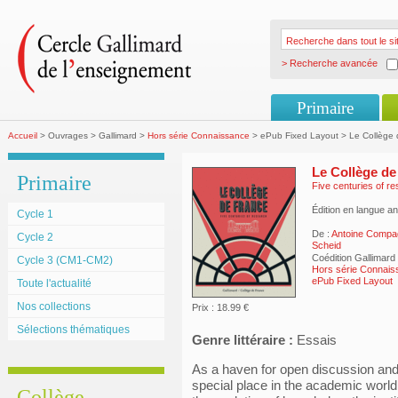
> Recherche avancée
Primaire
Accueil
> Ouvrages > Gallimard >
Hors série Connaissance
> ePub Fixed Layout > Le Collège 
Le Collège de
Primaire
Five centuries of r
Édition en langue an
Cycle 1
De :
Antoine Comp
Cycle 2
Scheid
Coédition Gallimard
Cycle 3 (CM1-CM2)
Hors série Connai
ePub Fixed Layout
Toute l'actualité
Nos collections
Prix : 18.99 €
Sélections thématiques
Genre littéraire :
Essais
As a haven for open discussion and 
special place in the academic world
Collège