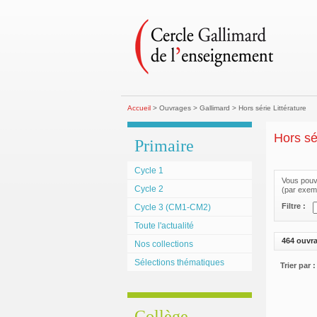
Accueil
> Ouvrages > Gallimard > Hors série Littérature
Hors sér
Primaire
Cycle 1
Vous pouve
Cycle 2
(par exemp
Filtre :
Cycle 3 (CM1-CM2)
Toute l'actualité
464 ouvr
Nos collections
Sélections thématiques
Trier par :
Collège