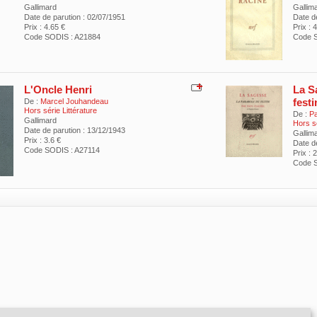
Gallimard
Gallim
Date de parution : 02/07/1951
Date d
Prix : 4.65 €
Prix : 
Code SODIS : A21884
Code S
L'Oncle Henri
La S
festi
De :
Marcel Jouhandeau
Hors série Littérature
De :
Pa
Gallimard
Hors sé
Date de parution : 13/12/1943
Gallim
Prix : 3.6 €
Date d
Code SODIS : A27114
Prix : 
Code S