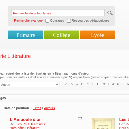
> Recherche avancée
Ouvrages
Ressources pédagogiques
Primaire
Collège
Lycée
ie Littérature
z restreindre la liste de résultats en la filtrant par noms d'auteur
le : tous les auteurs dont le nom commence par N) ou par titres (par exemple : tous les tit
:
A
B
C
D
E
F
G
H
I
J
K
L
ages
Date de parution
l
Titres
l
Auteurs
L'Ampoule d'or
Les 
De :
Léo-Paul Desrosiers
De :
Pi
Hors série Littérature
Hors sé