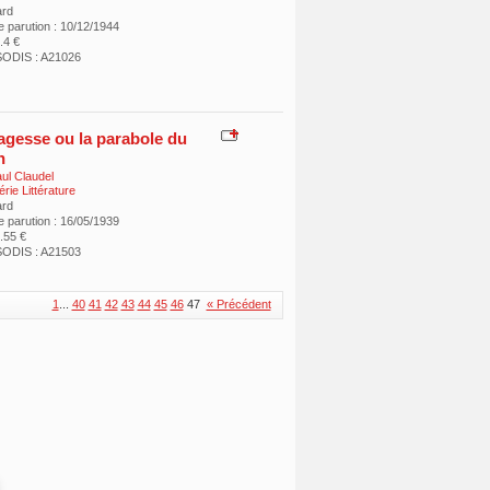
ard
e parution : 10/12/1944
4.4 €
ODIS : A21026
agesse ou la parabole du
n
ul Claudel
rie Littérature
ard
e parution : 16/05/1939
2.55 €
ODIS : A21503
1
...
40
41
42
43
44
45
46
47
« Précédent