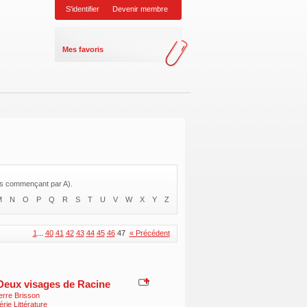
S'identifier
Devenir membre
Mes favoris
res commençant par A).
M
N
O
P
Q
R
S
T
U
V
W
X
Y
Z
1
...
40
41
42
43
44
45
46
47
« Précédent
Deux visages de Racine
erre Brisson
rie Littérature