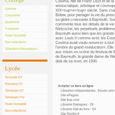
Cosima, fille de Franz Liszt et de 
aristocratique, artistique et cosmop
Sixième
XIX<sup>e</sup> siècle. Sans crain
Bülow, pour partager la vie du pros
Cinquième
sa gloire croissante à Bayreuth. Son
Quatrième
commente tous les détails de la vie
Nietzsche, les perpétuels problème
Troisième
Bayreuth aussi bien que les grands
Toute l'actualité
avec Louis II comme avec les Cours
Nos collections
Cosima avait voulu renoncer à tout c
l'ombre du grand «séducteur». Elle 
Sélections thématiques
aux mises en scène du festival de B
de Bayreuth, la grande dame de Wahn
delà de sa mort, en 1930.
Lycée
Seconde GT
Première GT
Acheter ce livre en ligne
Terminale GT
Librairies indépendantes : trouver une l
Site ePagine
Terminale Pro
Site fnac.com
Toute l'actualité
Librairie Dialogues - 29
Librairie Hall du livre - 54
Nos collections
Site Decitre.fr