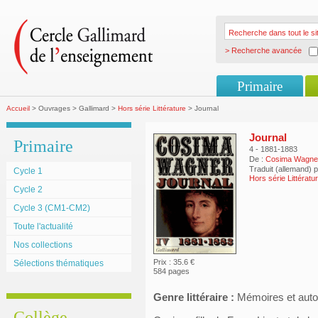
> Recherche avancée
Primaire
Accueil
> Ouvrages > Gallimard >
Hors série Littérature
> Journal
Journal
Primaire
4 - 1881-1883
De :
Cosima Wagne
Traduit (allemand) 
Cycle 1
Hors série Littératu
Cycle 2
Cycle 3 (CM1-CM2)
Toute l'actualité
Nos collections
Prix : 35.6 €
Sélections thématiques
584 pages
Genre littéraire :
Mémoires et auto
Collège