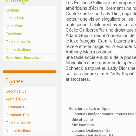
Les Éditions Gallimard ont proposé à
américains d'écrire librement une no
Sixième
Centré sur le sac Lady Dior, objet 
Cinquième
lecteur une vision singulière où les
mots jouent habilement avec cet obj
Quatrième
Cécile Guilbert offre une drolatique
Troisième
Adam Gopnik décrit l'obsession de
le luxe français. Camille Laurens in
Toute l'actualité
révèle être le magicien. Alexander 
Nos collections
Anthony Marra propose
une fable sociale autour de la posse
Sélections thématiques
fabrication d'une commande spécia
Schneck a trouvé au Lady Dior une 
sait pas encore aimer. Nelly Kapri
aristocrates.
Lycée
Seconde GT
Première GT
Terminale GT
Acheter ce livre en ligne
Librairies indépendantes : trouver une l
Terminale Pro
Site ePagine
Toute l'actualité
Site fnac.com
Librairie Dialogues - 29
Nos collections