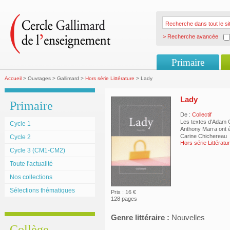
> Recherche avancée
Primaire
Accueil
> Ouvrages > Gallimard >
Hors série Littérature
> Lady
Lady
Primaire
De :
Collectif
Les textes d'Adam 
Cycle 1
Anthony Marra ont ét
Carine Chichereau
Cycle 2
Hors série Littératu
Cycle 3 (CM1-CM2)
Toute l'actualité
Nos collections
Sélections thématiques
Prix : 16 €
128 pages
Genre littéraire :
Nouvelles
Collège