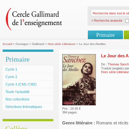
> Recherche avancée
Primaire
Accueil
> Ouvrages > Gallimard >
Hors série Littérature
> Le Jour des Abeilles
Le Jour des A
Primaire
De :
Thomas Sanch
Traduit (anglais) pa
Cycle 1
Hors série Littératu
Cycle 2
Cycle 3 (CM1-CM2)
Toute l'actualité
Nos collections
Sélections thématiques
Prix : 19.35 €
384 pages
Genre littéraire :
Romans et récits
Collège