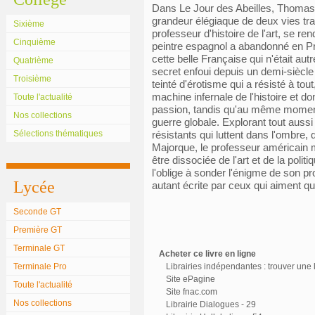
Dans Le Jour des Abeilles, Thomas 
grandeur élégiaque de deux vies tra
Sixième
professeur d'histoire de l'art, se r
Cinquième
peintre espagnol a abandonné en P
cette belle Française qui n'était aut
Quatrième
secret enfoui depuis un demi-siècle
Troisième
teinté d'érotisme qui a résisté à t
machine infernale de l'histoire et do
Toute l'actualité
passion, tandis qu'au même moment
Nos collections
guerre globale. Explorant tout aussi
Sélections thématiques
résistants qui luttent dans l'ombre, 
Majorque, le professeur américain 
être dissociée de l'art et de la poli
l'oblige à sonder l'énigme de son pro
Lycée
autant écrite par ceux qui aiment qu
Seconde GT
Première GT
Terminale GT
Acheter ce livre en ligne
Terminale Pro
Librairies indépendantes : trouver une l
Site ePagine
Toute l'actualité
Site fnac.com
Nos collections
Librairie Dialogues - 29