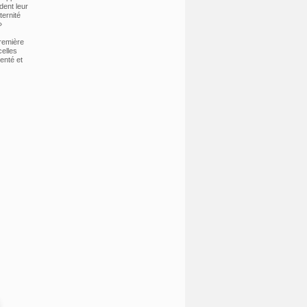
dent leur
ternité
»
première
celles
enté et