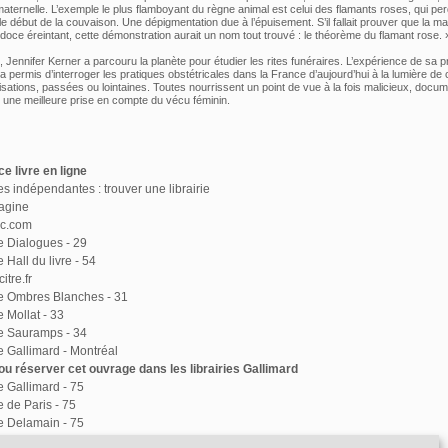
aternelle. L’exemple le plus flamboyant du règne animal est celui des flamants roses, qui per
e début de la couvaison. Une dépigmentation due à l’épuisement. S’il fallait prouver que la ma
doce éreintant, cette démonstration aurait un nom tout trouvé : le théorème du flamant rose. 
 Jennifer Kerner a parcouru la planète pour étudier les rites funéraires. L’expérience de sa 
 a permis d’interroger les pratiques obstétricales dans la France d’aujourd’hui à la lumière de 
lisations, passées ou lointaines. Toutes nourrissent un point de vue à la fois malicieux, docum
ur une meilleure prise en compte du vécu féminin.
e livre en ligne
ies indépendantes : trouver une librairie
agine
ac.com
ie Dialogues - 29
e Hall du livre - 54
itre.fr
ie Ombres Blanches - 31
e Mollat - 33
ie Sauramps - 34
ie Gallimard - Montréal
u réserver cet ouvrage dans les librairies Gallimard
ie Gallimard - 75
e de Paris - 75
ie Delamain - 75
e Kléber - 67