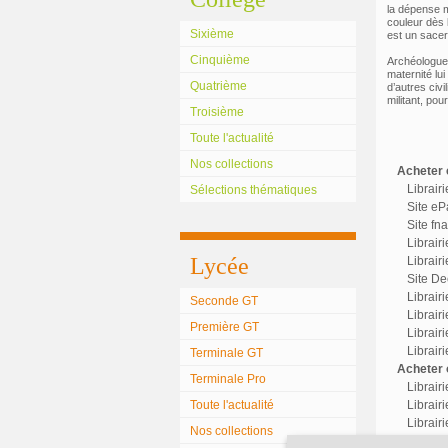
la dépense m
couleur dès l
Sixième
est un sacer
Cinquième
Archéologue,
maternité lui
Quatrième
d’autres civi
militant, po
Troisième
Toute l'actualité
Nos collections
Acheter c
Librair
Sélections thématiques
Site eP
Site fn
Librair
Lycée
Librairi
Site Dec
Librair
Seconde GT
Librairi
Première GT
Librair
Librair
Terminale GT
Acheter o
Terminale Pro
Librair
Toute l'actualité
Librairi
Librair
Nos collections
Librairi