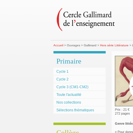
Accueil
> Ouvrages > Gallimard >
Hors série Littérature
> L
Primaire
Cycle 1
Cycle 2
Cycle 3 (CM1-CM2)
Toute l'actualité
Nos collections
Prix : 21 €
Sélections thématiques
272 pages
Genre littéra
Collège
« Pour donne