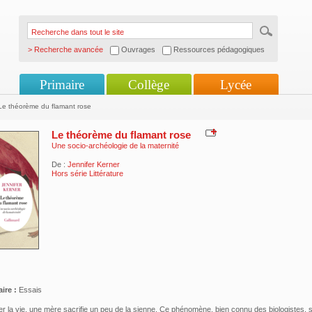
> Recherche avancée
Ouvrages
Ressources pédagogiques
Primaire
Collège
Lycée
e théorème du flamant rose
Le théorème du flamant rose
Une socio-archéologie de la maternité
De :
Jennifer Kerner
Hors série Littérature
ire :
Essais
r la vie, une mère sacrifie un peu de la sienne. Ce phénomène, bien connu des biologistes, s