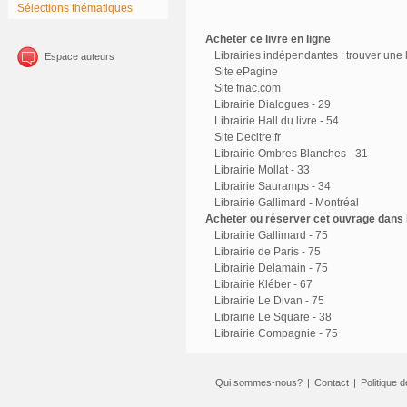
Sélections thématiques
Acheter ce livre en ligne
Librairies indépendantes : trouver une l
Espace auteurs
Site ePagine
Site fnac.com
Librairie Dialogues - 29
Librairie Hall du livre - 54
Site Decitre.fr
Librairie Ombres Blanches - 31
Librairie Mollat - 33
Librairie Sauramps - 34
Librairie Gallimard - Montréal
Acheter ou réserver cet ouvrage dans l
Librairie Gallimard - 75
Librairie de Paris - 75
Librairie Delamain - 75
Librairie Kléber - 67
Librairie Le Divan - 75
Librairie Le Square - 38
Librairie Compagnie - 75
Qui sommes-nous?
|
Contact
|
Politique d