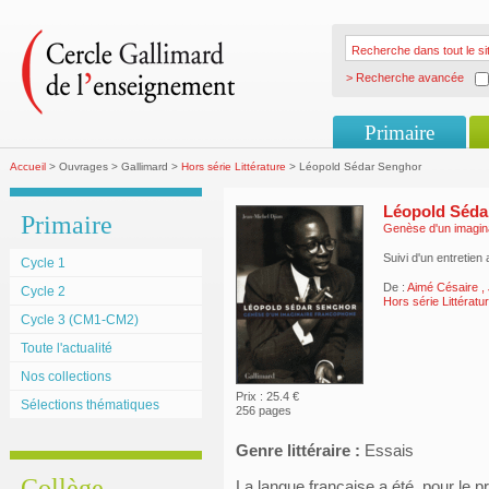
> Recherche avancée
Primaire
Accueil
> Ouvrages > Gallimard >
Hors série Littérature
> Léopold Sédar Senghor
Léopold Séda
Primaire
Genèse d'un imagin
Suivi d'un entretie
Cycle 1
De :
Aimé Césaire
,
Cycle 2
Hors série Littératu
Cycle 3 (CM1-CM2)
Toute l'actualité
Nos collections
Prix : 25.4 €
Sélections thématiques
256 pages
Genre littéraire :
Essais
Collège
La langue française a été, pour le 