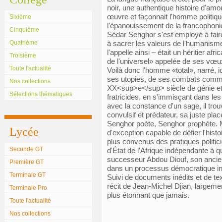
noir, une authentique histoire d'amou
œuvre et façonnait l'homme politique
Sixième
l'épanouissement de la francophon
Cinquième
Sédar Senghor s'est employé à faire
Quatrième
à sacrer les valeurs de l'humanisme.
l'appelle ainsi – était un héritier af
Troisième
de l'universel» appelée de ses vœux,
Toute l'actualité
Voilà donc l'homme «total», narré, ic
ses utopies, de ses combats comme 
Nos collections
XX<sup>e</sup> siècle de génie et
Sélections thématiques
fratricides, en s'immisçant dans les 
avec la constance d'un sage, il trouv
convulsif et prédateur, sa juste plac
Senghor poète, Senghor prophète. 
Lycée
d'exception capable de défier l'histo
plus convenus des pratiques politici
Seconde GT
d'État de l'Afrique indépendante à qu
successeur Abdou Diouf, son ancie
Première GT
dans un processus démocratique ins
Terminale GT
Suivi de documents inédits et de te
récit de Jean-Michel Djian, largement
Terminale Pro
plus étonnant que jamais.
Toute l'actualité
Nos collections