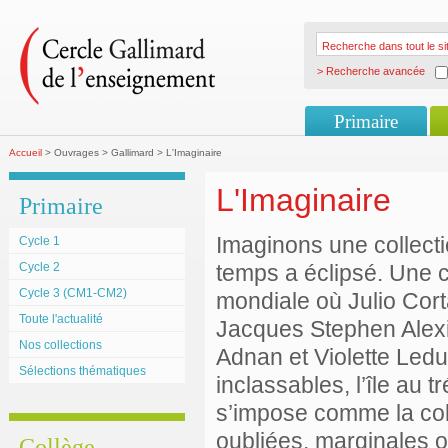
> Recherche avancée
Primaire
Accueil
> Ouvrages > Gallimard > L'Imaginaire
L'Imaginaire
Primaire
Imaginons une collect
Cycle 1
Cycle 2
temps a éclipsé. Une co
Cycle 3 (CM1-CM2)
mondiale où Julio Cor
Toute l'actualité
Jacques Stephen Alexis
Nos collections
Adnan et Violette Ledu
Sélections thématiques
inclassables, l’île au t
s’impose comme la col
oubliées, marginales o
Collège