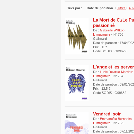
Trier par :
Date de parution
l
Titres
l
Aut
La Mort de C./Le Pu
passionné
De :
Gabrielle Wittkop
L'Imaginaire
- N° 766
Gallimard
Date de parution : 17/04/20
Prix : 11 €
Code SODIS : G09679
L'ange et les perve
De :
Lucie Delarue-Mardrus
L'Imaginaire
- N° 764
Gallimard
Date de parution : 09/01/20
Prix : 12.5 €
Code SODIS : G09682
Vendredi soir
De :
Emmanuèle Bernheim
L'Imaginaire
- N° 763
Gallimard
Date de parution : 07/11/20