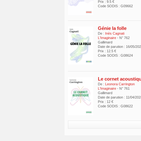
Prix : 9.5 €
Code SODIS : G09662
Génie la folle
De :
Inès Cagnati
L'Imaginaire
- N° 762
Gallimard
Date de parution : 16/05/20
Prix : 12.5 €
Code SODIS : G08624
Le cornet acoustiq
De :
Leonora Carrington
L'Imaginaire
- N° 761
Gallimard
Date de parution : 11/04/20
Prix : 12 €
Code SODIS : G08622