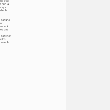
up d'œil
r que la
thèque
lle, la
 est une
ot.
pendant
les uns
esprit et
elles
quant le