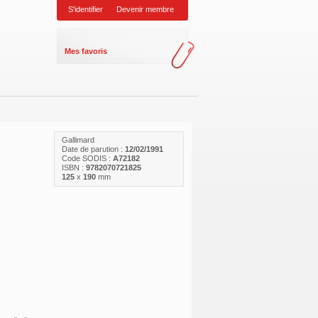
S'identifier
Devenir membre
Mes favoris
Gallimard
Date de parution :
12/02/1991
Code SODIS :
A72182
ISBN :
9782070721825
125
x
190
mm