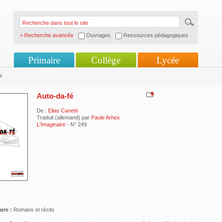
> Recherche avancée
Ouvrages
Ressources pédagogiques
Primaire
Collège
Lycée
é
Auto-da-fé
De :
Elias Canetti
Traduit (allemand) par
Paule Arhex
L'Imaginaire
- N° 249
ire :
Romans et récits