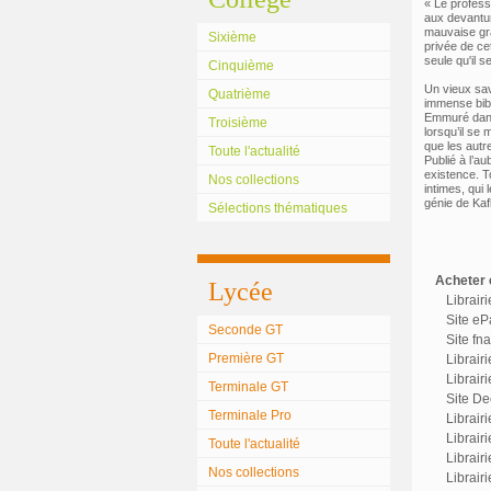
« Le professe
aux devanture
mauvaise gra
Sixième
privée de cet
seule qu'il 
Cinquième
Un vieux sav
Quatrième
immense bibl
Emmuré dans s
Troisième
lorsqu’il se
que les autr
Toute l'actualité
Publié à l’a
existence. T
Nos collections
intimes, qui
génie de Kaf
Sélections thématiques
Acheter c
Lycée
Librair
Site eP
Seconde GT
Site fn
Première GT
Librair
Librairi
Terminale GT
Site Dec
Terminale Pro
Librair
Librairi
Toute l'actualité
Librair
Nos collections
Librair