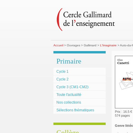
Accueil
> Ouvrages > Gallimard >
L'Imaginaire
> Auto-da-f
Primaire
Cycle 1
Cycle 2
Cycle 3 (CM1-CM2)
Toute l'actualité
Nos collections
Sélections thématiques
Prix : 16.5 €
574 pages
Genre littéra
Collège