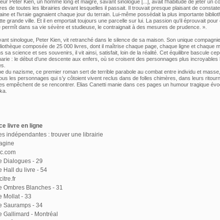
ur Peter Kien, un homme long et maigre, savant sinologue [...], avait l'habitude de jeter un co
s de toutes les librairies devant lesquelles il passait. Il trouvait presque plaisant de constate
ine et l'ivraie gagnaient chaque jour du terrain. Lui-même possédait la plus importante biblio
te grande ville. Et il en emportait toujours une parcelle sur lui. La passion qu'il éprouvait pour e
se permît dans sa vie sévère et studieuse, le contraignait à des mesures de prudence. ».
ant sinologue, Peter Kien, vit retranché dans le silence de sa maison. Son unique compagnie
iothèque composée de 25 000 livres, dont il maîtrise chaque page, chaque ligne et chaque m
a science et ses souvenirs, il vit ainsi, satisfait, loin de la réalité. Cet équilibre bascule ce
 marie : le début d’une descente aux enfers, où se croisent des personnages plus incroyables 
es.
ube du nazisme, ce premier roman sert de terrible parabole au combat entre individu et masse, 
ous les personnages qui s’y côtoient vivent reclus dans de folles chimères, dans leurs ritourn
 les empêchent de se rencontrer. Elias Canetti manie dans ces pages un humour tragique évo
ka.
e livre en ligne
ies indépendantes : trouver une librairie
agine
ac.com
ie Dialogues - 29
e Hall du livre - 54
itre.fr
ie Ombres Blanches - 31
e Mollat - 33
ie Sauramps - 34
ie Gallimard - Montréal