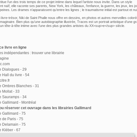
tue l’un des trois temps de ce projet intime dans lequel l’artiste nous invite. Dans un style
t naïf, elle raconte ses parents, New York, les châteaux, l’enfance, la guerre, les jeux, les jo
peines. Les drames n’apparaissent qu’entre les lignes ; le traumatisme initial est partout et nul
livre-trésor, Niki de Saint Phalle nous offre en dessins, en photos et autres merveilles coloré
maginaire. Bien plus qu’une autobiographie illustrée, Traces est un portrait artistique d’une g
 un tête-à-tête intime avec l’une des plus grandes artistes du XX<sup>e</sup> siècle.
e livre en ligne
ies indépendantes : trouver une librairie
agine
ac.com
ie Dialogues - 29
e Hall du livre - 54
itre.fr
ie Ombres Blanches - 31
e Mollat - 33
ie Sauramps - 34
ie Gallimard - Montréal
u réserver cet ouvrage dans les librairies Gallimard
ie Gallimard - 75
e de Paris - 75
ie Delamain - 75
e Kléber - 67
ie Le Divan - 75