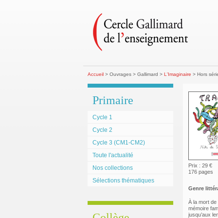
Accueil
> Ouvrages > Gallimard >
L'Imaginaire
> Hors séri
Primaire
Cycle 1
Cycle 2
Cycle 3 (CM1-CM2)
Toute l'actualité
Prix : 29 €
Nos collections
176 pages
Sélections thématiques
Genre littéra
À la mort de 
mémoire fami
Collège
jusqu’aux l