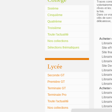
Traces consti
volontairemen
rêves et les 
Sixième
la fois.
Dans ce vrai 
Cinquième
clés de son i
délicatesse,
Quatrième
Troisième
Toute l'actualité
Acheter c
Nos collections
Librair
Sélections thématiques
Site eP
Site fn
Librair
Librairi
Lycée
Site Dec
Librair
Librairi
Seconde GT
Librair
Première GT
Librair
Terminale GT
Acheter o
Librair
Terminale Pro
Librairi
Toute l'actualité
Librair
Librairi
Nos collections
Librair