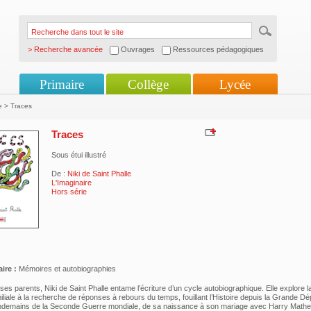
> Recherche avancée
Ouvrages
Ressources pédagogiques
Primaire
Collège
Lycée
e > Traces
Traces
Sous étui illustré
De :
Niki de Saint Phalle
L'Imaginaire
Hors série
ire :
Mémoires et autobiographies
ses parents, Niki de Saint Phalle entame l’écriture d’un cycle autobiographique. Elle explore l
liale à la recherche de réponses à rebours du temps, fouillant l’Histoire depuis la Grande D
endemains de la Seconde Guerre mondiale, de sa naissance à son mariage avec Harry Math