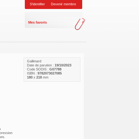
S'identifier
Devenir membre
Mes favoris
Gallimard
Date de parution :
19/10/2023
Code SODIS :
G07788
ISBN :
9782073027085
180
x
218
mm
a
épression
ews.