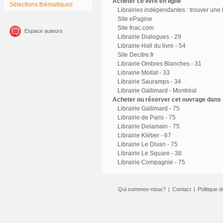
Acheter ce livre en ligne
Sélections thématiques
Librairies indépendantes : trouver une l
Site ePagine
Site fnac.com
Espace auteurs
Librairie Dialogues - 29
Librairie Hall du livre - 54
Site Decitre.fr
Librairie Ombres Blanches - 31
Librairie Mollat - 33
Librairie Sauramps - 34
Librairie Gallimard - Montréal
Acheter ou réserver cet ouvrage dans l
Librairie Gallimard - 75
Librairie de Paris - 75
Librairie Delamain - 75
Librairie Kléber - 67
Librairie Le Divan - 75
Librairie Le Square - 38
Librairie Compagnie - 75
Qui sommes-nous?
|
Contact
|
Politique d