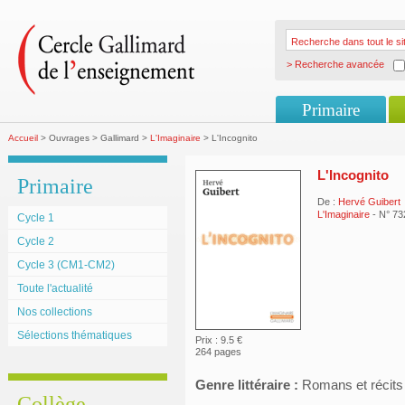
> Recherche avancée
Primaire
Accueil
> Ouvrages > Gallimard >
L'Imaginaire
> L'Incognito
L'Incognito
Primaire
De :
Hervé Guibert
L'Imaginaire
- N° 73
Cycle 1
Cycle 2
Cycle 3 (CM1-CM2)
Toute l'actualité
Nos collections
Sélections thématiques
Prix : 9.5 €
264 pages
Genre littéraire :
Romans et récits
Collège