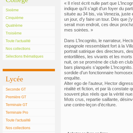
« Il n’est écrit nulle part que L’Inco
indique qu’il s’agit d’un foyer du pa
Sixième
située au 34 bis, via Venezia, juste
Cinquième
un jour, d’y faire un tour. Dès que j’
serait mon endroit, ces deux proch
Quatrième
mes soirées. »
Troisième
Dans L’Incognito, le narrateur, Hec
Toute l'actualité
espagnole ressemblant fort à la Vill
Nos collections
portrait satirique des directeurs, de
entortillées, les vivants et les mo
Sélections thématiques
nuit, on se promène de club en club,
bars planqués s’appelle L’Incognito
sordide d’un fonctionnaire homosex
Lycée
enquête.
Alter ego de l’auteur, Hector digresse 
réalité et fiction, et par là consta
Seconde GT
souvent plus réels que la vérité nue.
Première GT
Mots crus, repartie saillante, désin
une contre-leçon d’écriture.
Terminale GT
Terminale Pro
Toute l'actualité
Nos collections