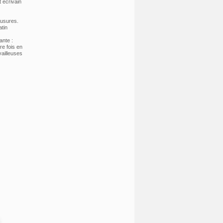
 écrivain
 usures.
atin
ante :
re fois en
vailleuses