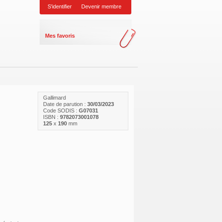
S'identifier
Devenir membre
Mes favoris
Gallimard
Date de parution :
30/03/2023
Code SODIS :
G07031
ISBN :
9782073001078
125
x
190
mm