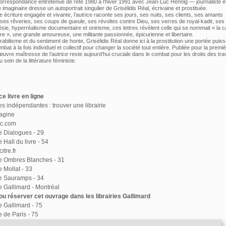
correspondance entretenue de l’été 1980 à l’hiver 1991 avec Jean-Luc Hennig — journaliste et
maginaire dresse un autoportrait singulier de Grisélidis Réal, écrivaine et prostituée.
e écriture engagée et vivante, l’autrice raconte ses jours, ses nuits, ses clients, ses amants
 ses rêveries, ses coups de gueule, ses révoltes contre Dieu, ses verres de royal-kadir, ses
ésie, hyperréalisme documentaire et onirisme, ces lettres révèlent celle qui se nommait « la c
ire », une grande amoureuse, une militante passionnée, épicurienne et libertaire.
abilisme et du sentiment de honte, Grisélidis Réal donne ici à la prostitution une portée puiss
mbat à la fois individuel et collectif pour changer la société tout entière. Publiée pour la premiè
œuvre maîtresse de l’autrice reste aujourd’hui cruciale dans le combat pour les droits des tra
 sein de la littérature féministe.
e livre en ligne
ies indépendantes : trouver une librairie
agine
ac.com
ie Dialogues - 29
e Hall du livre - 54
itre.fr
ie Ombres Blanches - 31
e Mollat - 33
ie Sauramps - 34
ie Gallimard - Montréal
u réserver cet ouvrage dans les librairies Gallimard
ie Gallimard - 75
e de Paris - 75
ie Delamain - 75