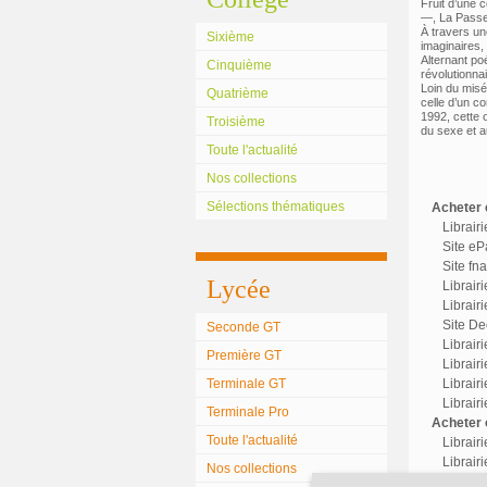
Fruit d’une 
—, La Passe i
À travers un
Sixième
imaginaires,
Alternant po
Cinquième
révolutionna
Loin du misér
Quatrième
celle d’un co
1992, cette 
Troisième
du sexe et au
Toute l'actualité
Nos collections
Sélections thématiques
Acheter c
Librair
Site eP
Site fn
Lycée
Librair
Librairi
Site Dec
Seconde GT
Librair
Première GT
Librairi
Terminale GT
Librair
Librair
Terminale Pro
Acheter o
Toute l'actualité
Librair
Librairi
Nos collections
Librair