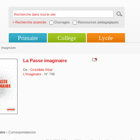
> Recherche avancée
Ouvrages
Ressources pédagogiques
Primaire
Collège
Lycée
 imaginaire
La Passe imaginaire
De :
Grisélidis Réal
L'Imaginaire
- N° 748
ire :
Correspondances