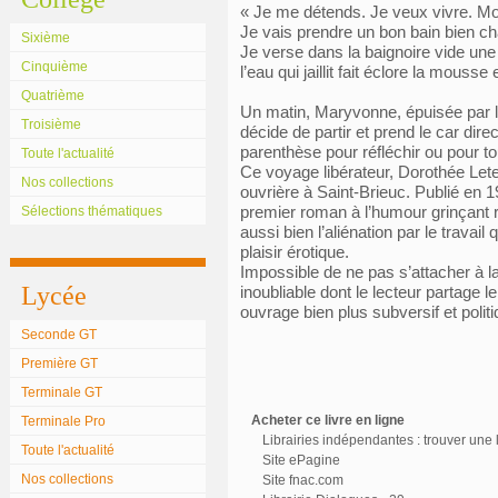
« Je me détends. Je veux vivre. Moi
Je vais prendre un bon bain bien c
Sixième
Je verse dans la baignoire vide une
Cinquième
l’eau qui jaillit fait éclore la mous
Quatrième
Un matin, Maryvonne, épuisée par l’
Troisième
décide de partir et prend le car dir
parenthèse pour réfléchir ou pour t
Toute l'actualité
Ce voyage libérateur, Dorothée Lete
Nos collections
ouvrière à Saint-Brieuc. Publié en 1
premier roman à l’humour grinçant ré
Sélections thématiques
aussi bien l’aliénation par le travai
plaisir érotique.
Impossible de ne pas s’attacher à l
Lycée
inoubliable dont le lecteur partage le 
ouvrage bien plus subversif et politiq
Seconde GT
Première GT
Terminale GT
Acheter ce livre en ligne
Terminale Pro
Librairies indépendantes : trouver une l
Toute l'actualité
Site ePagine
Nos collections
Site fnac.com