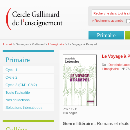
> Recherche avancée
Primaire
Accueil
> Ouvrages > Gallimard >
L'Imaginaire
> Le Voyage à Paimpol
Le Voyage à 
Primaire
De :
Dorothée Letes
L'Imaginaire
- N° 76
Cycle 1
Cycle 2
Cycle 3 (CM1-CM2)
Toute l'actualité
Nos collections
Sélections thématiques
Prix : 12 €
160 pages
Genre littéraire :
Romans et récits
Collège