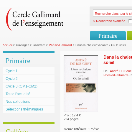
> Recherche avancée
Primaire
Accueil
> Ouvrages > Gallimard >
Poésie/Gallimard
> Dans la chaleur vacante / Ou le soleil
Dans la chale
Primaire
soleil
Cycle 1
De :
André Du Bouc
Poésie/Gallimard
- 
Cycle 2
Cycle 3 (CM1-CM2)
Toute l'actualité
Nos collections
Sélections thématiques
Prix : 12.4 €
224 pages
Genre littéraire :
Poésie
Collège