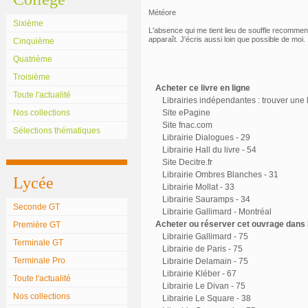
Météore
Sixième
L'absence qui me tient lieu de souffle recommen
apparaît. J'écris aussi loin que possible de moi.
Cinquième
Quatrième
Troisième
Acheter ce livre en ligne
Toute l'actualité
Librairies indépendantes : trouver une l
Nos collections
Site ePagine
Site fnac.com
Sélections thématiques
Librairie Dialogues - 29
Librairie Hall du livre - 54
Site Decitre.fr
Librairie Ombres Blanches - 31
Lycée
Librairie Mollat - 33
Librairie Sauramps - 34
Seconde GT
Librairie Gallimard - Montréal
Acheter ou réserver cet ouvrage dans l
Première GT
Librairie Gallimard - 75
Terminale GT
Librairie de Paris - 75
Terminale Pro
Librairie Delamain - 75
Librairie Kléber - 67
Toute l'actualité
Librairie Le Divan - 75
Nos collections
Librairie Le Square - 38