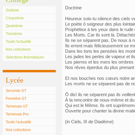
Doctrine
Sixième
Cinquième
Heureux sois-tu silence des ciels ve
Le poète ô seigneur des plus lointa
Quatrième
Prophétise à tes yeux dans le rude 
Troisième
Les Morts. Car ils sont là. Détachés
Ils ne se séparent pas. De nous à 
Toute l'actualité
Ils errent mais félicieusement se 
Nos collections
Dans les tons les pensées les mont
Les jades les perles de vapeur et il
Sélections thématiques
Les pierres et les mers les ombres
Nos rêves éperdus du plus prenant
Et nos bouches nos cœurs notre a
Lycée
Les morts ne se séparent pas de n
Seconde GT
Ô dis! ils ne séparent pas ils veillen
Première GT
À la rencontre de nous-même et du
Qui est le Même. Ils ont suprêmemen
Terminale GT
Ouverte pour chanter la divine mati
Terminale Pro
(in Ciels, III de Diadème)
Toute l'actualité
Nos collections