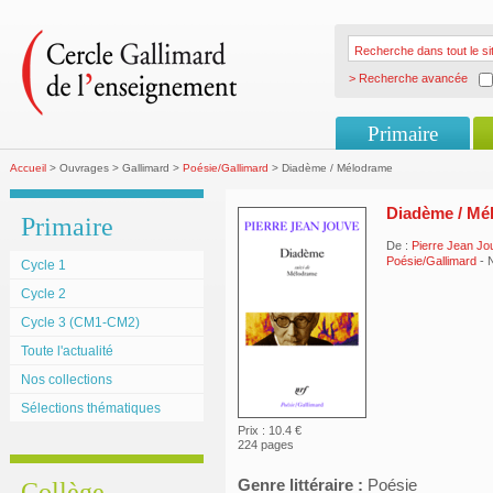
> Recherche avancée
Primaire
Accueil
> Ouvrages > Gallimard >
Poésie/Gallimard
> Diadème / Mélodrame
Diadème / Mé
Primaire
De :
Pierre Jean Jo
Poésie/Gallimard
- 
Cycle 1
Cycle 2
Cycle 3 (CM1-CM2)
Toute l'actualité
Nos collections
Sélections thématiques
Prix : 10.4 €
224 pages
Genre littéraire :
Poésie
Collège