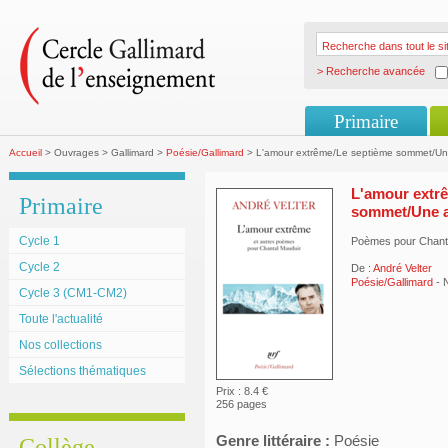
> Recherche avancée
Primaire
Accueil
> Ouvrages > Gallimard >
Poésie/Gallimard
> L'amour extrême/Le septième sommet/Une
L'amour extr
Primaire
sommet/Une au
Cycle 1
Poèmes pour Chant
Cycle 2
De :
André Velter
Poésie/Gallimard
- 
Cycle 3 (CM1-CM2)
Toute l'actualité
Nos collections
Sélections thématiques
Prix : 8.4 €
256 pages
Genre littéraire :
Poésie
Collège