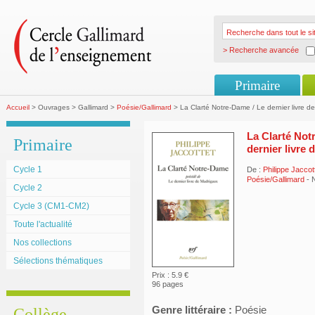
> Recherche avancée
Primaire
Accueil
> Ouvrages > Gallimard >
Poésie/Gallimard
> La Clarté Notre-Dame / Le dernier livre d
La Clarté Not
Primaire
dernier livre
Cycle 1
De :
Philippe Jaccot
Poésie/Gallimard
- 
Cycle 2
Cycle 3 (CM1-CM2)
Toute l'actualité
Nos collections
Sélections thématiques
Prix : 5.9 €
96 pages
Genre littéraire :
Poésie
Collège