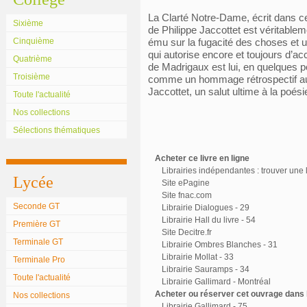
La Clarté Notre-Dame, écrit dans cet
Sixième
de Philippe Jaccottet est véritabl
Cinquième
ému sur la fugacité des choses et un
qui autorise encore et toujours d’acc
Quatrième
de Madrigaux est lui, en quelques p
Troisième
comme un hommage rétrospectif a
Jaccottet, un salut ultime à la poési
Toute l'actualité
Nos collections
Sélections thématiques
Acheter ce livre en ligne
Librairies indépendantes : trouver une l
Lycée
Site ePagine
Site fnac.com
Seconde GT
Librairie Dialogues - 29
Librairie Hall du livre - 54
Première GT
Site Decitre.fr
Terminale GT
Librairie Ombres Blanches - 31
Librairie Mollat - 33
Terminale Pro
Librairie Sauramps - 34
Toute l'actualité
Librairie Gallimard - Montréal
Acheter ou réserver cet ouvrage dans l
Nos collections
Librairie Gallimard - 75