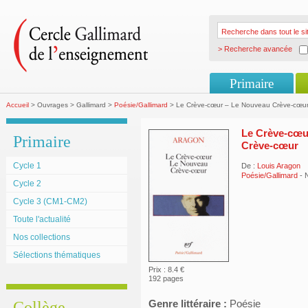
> Recherche avancée
Primaire
Accueil
> Ouvrages > Gallimard >
Poésie/Gallimard
> Le Crève-cœur – Le Nouveau Crève-cœu
Le Crève-cœu
Primaire
Crève-cœur
Cycle 1
De :
Louis Aragon
Poésie/Gallimard
- 
Cycle 2
Cycle 3 (CM1-CM2)
Toute l'actualité
Nos collections
Sélections thématiques
Prix : 8.4 €
192 pages
Genre littéraire :
Poésie
Collège