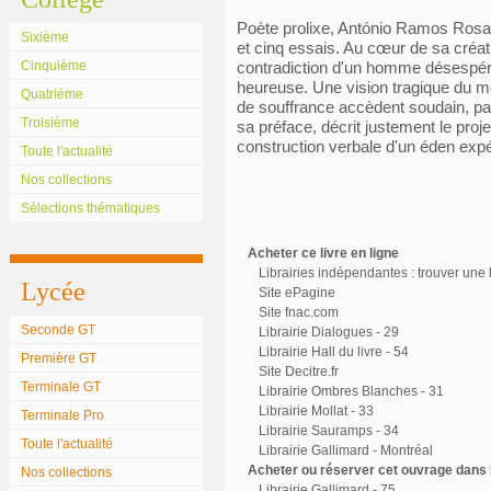
Poète prolixe, António Ramos Rosa 
Sixième
et cinq essais. Au cœur de sa créatio
Cinquième
contradiction d'un homme désespér
heureuse. Une vision tragique du mo
Quatrième
de souffrance accèdent soudain, par
Troisième
sa préface, décrit justement le pr
construction verbale d'un éden expé
Toute l'actualité
Nos collections
Sélections thématiques
Acheter ce livre en ligne
Librairies indépendantes : trouver une l
Lycée
Site ePagine
Site fnac.com
Seconde GT
Librairie Dialogues - 29
Librairie Hall du livre - 54
Première GT
Site Decitre.fr
Terminale GT
Librairie Ombres Blanches - 31
Librairie Mollat - 33
Terminale Pro
Librairie Sauramps - 34
Toute l'actualité
Librairie Gallimard - Montréal
Acheter ou réserver cet ouvrage dans l
Nos collections
Librairie Gallimard - 75