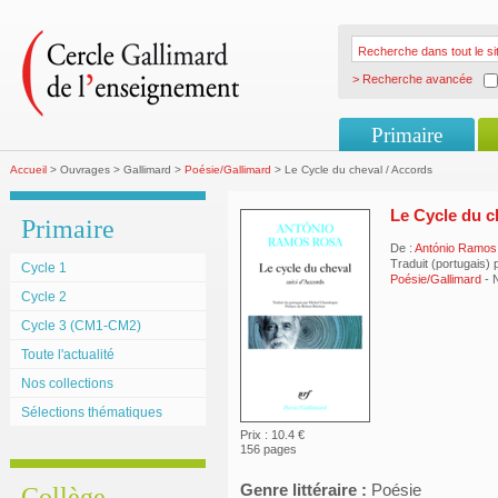
> Recherche avancée
Primaire
Accueil
> Ouvrages > Gallimard >
Poésie/Gallimard
> Le Cycle du cheval / Accords
Le Cycle du c
Primaire
De :
António Ramos
Traduit (portugais)
Cycle 1
Poésie/Gallimard
- 
Cycle 2
Cycle 3 (CM1-CM2)
Toute l'actualité
Nos collections
Sélections thématiques
Prix : 10.4 €
156 pages
Genre littéraire :
Poésie
Collège