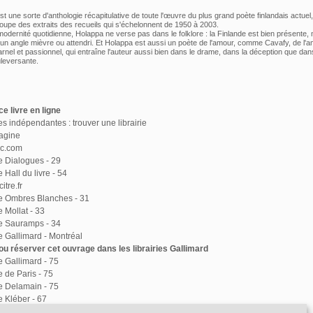
t une sorte d'anthologie récapitulative de toute l'œuvre du plus grand poète finlandais actuel
groupe des extraits des recueils qui s'échelonnent de 1950 à 2003.
modernité quotidienne, Holappa ne verse pas dans le folklore : la Finlande est bien présente,
un angle mièvre ou attendri. Et Holappa est aussi un poète de l'amour, comme Cavafy, de l'
rnel et passionnel, qui entraîne l'auteur aussi bien dans le drame, dans la déception que dans
uleversante.
e livre en ligne
ies indépendantes : trouver une librairie
agine
ac.com
ie Dialogues - 29
e Hall du livre - 54
itre.fr
ie Ombres Blanches - 31
e Mollat - 33
ie Sauramps - 34
ie Gallimard - Montréal
u réserver cet ouvrage dans les librairies Gallimard
ie Gallimard - 75
e de Paris - 75
ie Delamain - 75
e Kléber - 67
ie Le Divan - 75