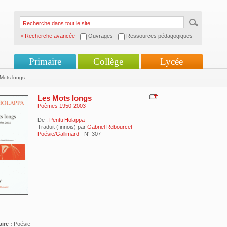
> Recherche avancée
Ouvrages
Ressources pédagogiques
Primaire
Collège
Lycée
Mots longs
Les Mots longs
Poèmes 1950-2003
De :
Pentti Holappa
Traduit (finnois) par
Gabriel Rebourcet
Poésie/Gallimard
- N° 307
ire :
Poésie