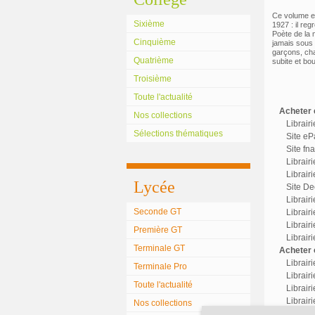
Ce volume es
Sixième
1927 : il re
Poète de la 
Cinquième
jamais sous 
garçons, cha
Quatrième
subite et bo
Troisième
Toute l'actualité
Acheter c
Nos collections
Librair
Sélections thématiques
Site eP
Site fn
Librair
Librairi
Lycée
Site Dec
Librair
Seconde GT
Librairi
Librair
Première GT
Librair
Terminale GT
Acheter o
Librair
Terminale Pro
Librairi
Toute l'actualité
Librair
Librairi
Nos collections
Librair