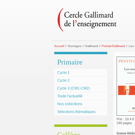
Accueil
> Ouvrages > Gallimard >
Poésie/Gallimard
> Les 
Primaire
Cycle 1
Cycle 2
Cycle 3 (CM1-CM2)
Toute l'actualité
Nos collections
Sélections thématiques
Prix : 10.4 €
240 pages
Collège
Genre littéra