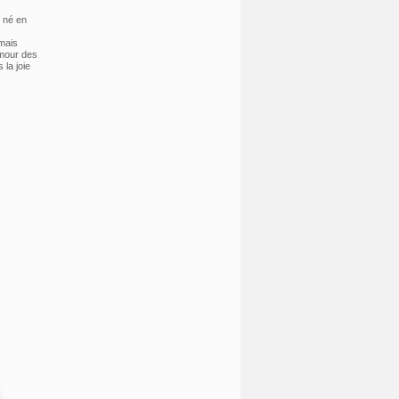
, né en
 mais
amour des
 la joie