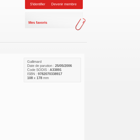
S'identifier
Devenir membre
Mes favoris
Gallimard
Date de parution :
25/05/2006
Code SODIS :
A33891
ISBN :
9782070338917
108
x
178
mm