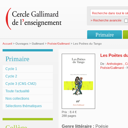
> Recherche avancée
Primaire
Accueil
> Ouvrages > Gallimard >
Poésie/Gallimard
> Les Poètes du Tango
Les Poètes d
Primaire
De :
Anthologies
, C
Poésie/Gallimard
- 
Cycle 1
Cycle 2
Cycle 3 (CM1-CM2)
Toute l'actualité
Nos collections
Sélections thématiques
Prix : 8.4 €
288 pages
Genre littéraire :
Poésie
Collège