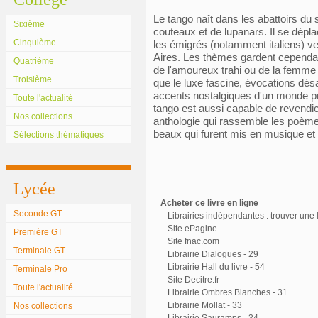
Le tango naît dans les abattoirs du 
Sixième
couteaux et de lupanars. Il se dépl
Cinquième
les émigrés (notamment italiens) ve
Aires. Les thèmes gardent cependant
Quatrième
de l'amoureux trahi ou de la femme
Troisième
que le luxe fascine, évocations dé
accents nostalgiques d'un monde pr
Toute l'actualité
tango est aussi capable de revendic
Nos collections
anthologie qui rassemble les poèmes 
beaux qui furent mis en musique et
Sélections thématiques
Lycée
Acheter ce livre en ligne
Seconde GT
Librairies indépendantes : trouver une l
Site ePagine
Première GT
Site fnac.com
Terminale GT
Librairie Dialogues - 29
Librairie Hall du livre - 54
Terminale Pro
Site Decitre.fr
Toute l'actualité
Librairie Ombres Blanches - 31
Librairie Mollat - 33
Nos collections