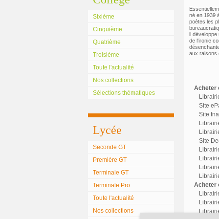
Essentiellem
né en 1939 à
Sixième
poètes les p
bureaucratiqu
Cinquième
il développe
de l'ironie 
Quatrième
désenchantem
aux raisons 
Troisième
Toute l'actualité
Nos collections
Acheter c
Sélections thématiques
Librair
Site eP
Site fn
Librair
Lycée
Librairi
Site Dec
Seconde GT
Librair
Librairi
Première GT
Librair
Terminale GT
Librair
Acheter o
Terminale Pro
Librair
Toute l'actualité
Librairi
Nos collections
Librair