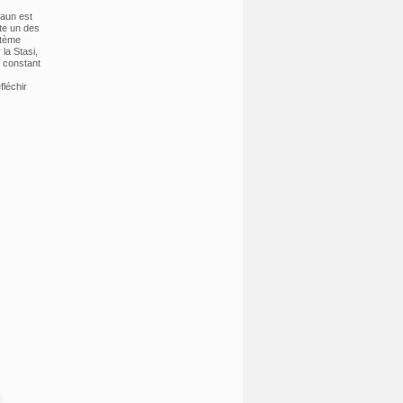
raun est
ute un des
stème
 la Stasi,
e constant
léchir