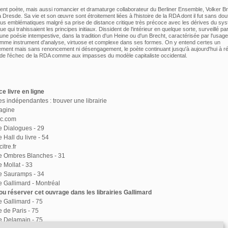
ent poète, mais aussi romancier et dramaturge collaborateur du Berliner Ensemble, Volker B
 Dresde. Sa vie et son œuvre sont étroitement liées à l'histoire de la RDA dont il fut sans do
lus emblématiques malgré sa prise de distance critique très précoce avec les dérives du sy
e qui trahissaient les principes initiaux. Dissident de l'intérieur en quelque sorte, surveillé par
 une poésie intempestive, dans la tradition d'un Heine ou d'un Brecht, caractérisée par l'usag
comme instrument d'analyse, virtuose et complexe dans ses formes. On y entend certes un
ent mais sans renoncement ni désengagement, le poète continuant jusqu'à aujourd'hui à réf
de l'échec de la RDA comme aux impasses du modèle capitaliste occidental.
e livre en ligne
ies indépendantes : trouver une librairie
agine
ac.com
ie Dialogues - 29
e Hall du livre - 54
itre.fr
ie Ombres Blanches - 31
e Mollat - 33
ie Sauramps - 34
ie Gallimard - Montréal
u réserver cet ouvrage dans les librairies Gallimard
ie Gallimard - 75
e de Paris - 75
ie Delamain - 75