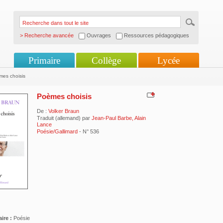
> Recherche avancée
Ouvrages
Ressources pédagogiques
Primaire
Collège
Lycée
es choisis
Poèmes choisis
De :
Volker Braun
Traduit (allemand) par
Jean-Paul Barbe, Alain
Lance
Poésie/Gallimard
- N° 536
ire :
Poésie