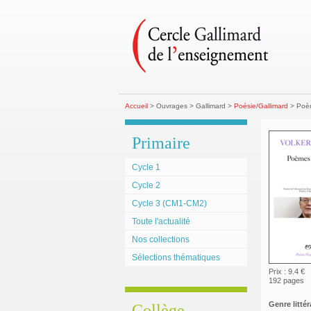
Accueil
> Ouvrages > Gallimard >
Poésie/Gallimard
> Poèm
Primaire
Cycle 1
Cycle 2
Cycle 3 (CM1-CM2)
Toute l'actualité
Nos collections
Sélections thématiques
Prix : 9.4 €
192 pages
Genre littéra
Collège