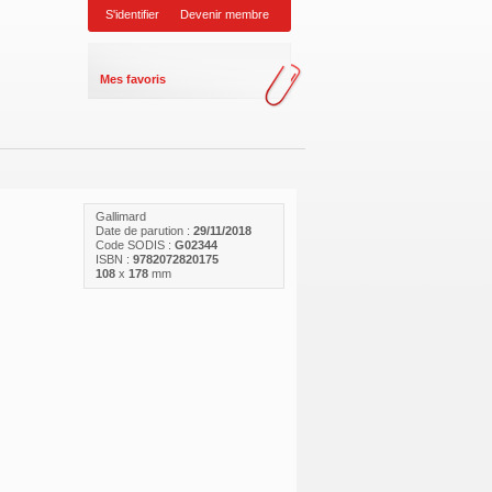
S'identifier
Devenir membre
Mes favoris
Gallimard
Date de parution :
29/11/2018
Code SODIS :
G02344
ISBN :
9782072820175
108
x
178
mm