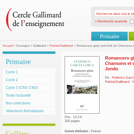
> Recherche avancée
Primaire
Accueil
> Ouvrages > Gallimard >
Poésie/Gallimard
> Romancero gitan précédé de Chansons 
Romancero gi
Primaire
Chansons et 
Jondo
Cycle 1
De :
Federico Garcí
Cycle 2
Poésie/Gallimard
- 
Cycle 3 (CM1-CM2)
Toute l'actualité
Nos collections
Sélections thématiques
Prix : 13.3 €
256 pages
Genre littéraire :
Poésie
Collège