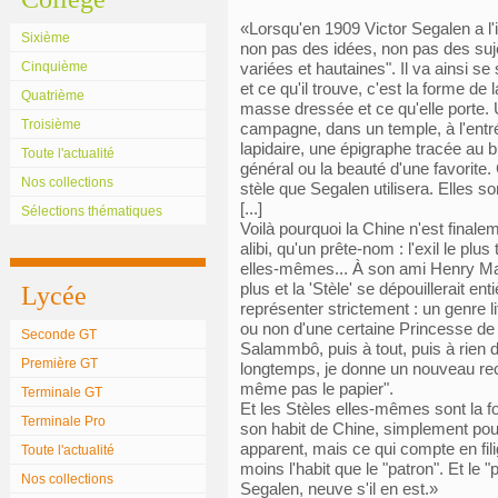
«Lorsqu'en 1909 Victor Segalen a l'
Sixième
non pas des idées, non pas des suj
Cinquième
variées et hautaines". Il va ainsi se 
et ce qu'il trouve, c'est la forme de
Quatrième
masse dressée et ce qu'elle porte. 
Troisième
campagne, dans un temple, à l'entrée
lapidaire, une épigraphe tracée au bu
Toute l'actualité
général ou la beauté d'une favorite.
Nos collections
stèle que Segalen utilisera. Elles so
[...]
Sélections thématiques
Voilà pourquoi la Chine n'est finalem
alibi, qu'un prête-nom : l'exil le plu
elles-mêmes... À son ami Henry Ma
plus et la 'Stèle' se dépouillerait e
Lycée
représenter strictement : un genre l
ou non d'une certaine Princesse de 
Seconde GT
Salammbô, puis à tout, puis à rien du
Première GT
longtemps, je donne un nouveau recue
même pas le papier".
Terminale GT
Et les Stèles elles-mêmes sont la f
Terminale Pro
son habit de Chine, simplement pour
apparent, mais ce qui compte en fil
Toute l'actualité
moins l'habit que le "patron". Et le
Nos collections
Segalen, neuve s'il en est.»