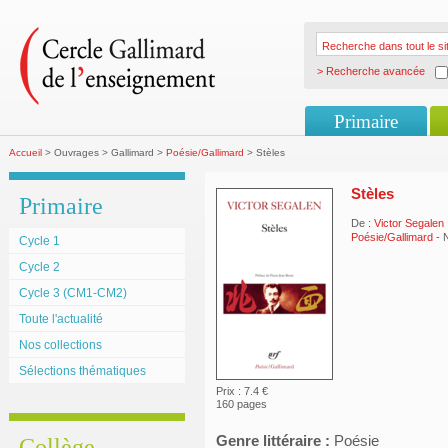
> Recherche avancée
Primaire
Accueil
> Ouvrages > Gallimard >
Poésie/Gallimard
> Stèles
Stèles
Primaire
De :
Victor Segalen
Poésie/Gallimard
- 
Cycle 1
Cycle 2
Cycle 3 (CM1-CM2)
Toute l'actualité
Nos collections
Sélections thématiques
Prix : 7.4 €
160 pages
Genre littéraire :
Poésie
Collège