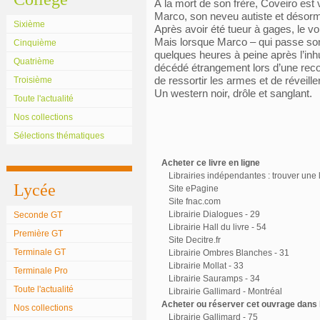
À la mort de son frère, Coveiro est 
Marco, son neveu autiste et désorm
Sixième
Après avoir été tueur à gages, le vo
Mais lorsque Marco – qui passe son
Cinquième
quelques heures à peine après l’inh
Quatrième
décédé étrangement lors d’une recons
de ressortir les armes et de réveiller
Troisième
Un western noir, drôle et sanglant.
Toute l'actualité
Nos collections
Sélections thématiques
Acheter ce livre en ligne
Librairies indépendantes : trouver une l
Lycée
Site ePagine
Site fnac.com
Librairie Dialogues - 29
Seconde GT
Librairie Hall du livre - 54
Première GT
Site Decitre.fr
Terminale GT
Librairie Ombres Blanches - 31
Librairie Mollat - 33
Terminale Pro
Librairie Sauramps - 34
Toute l'actualité
Librairie Gallimard - Montréal
Acheter ou réserver cet ouvrage dans l
Nos collections
Librairie Gallimard - 75