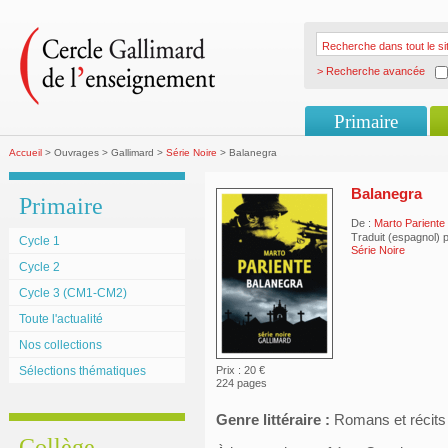
> Recherche avancée
Primaire
Accueil
> Ouvrages > Gallimard >
Série Noire
> Balanegra
Balanegra
Primaire
De :
Marto Pariente
Traduit (espagnol) 
Cycle 1
Série Noire
Cycle 2
Cycle 3 (CM1-CM2)
Toute l'actualité
Nos collections
Sélections thématiques
Prix : 20 €
224 pages
Genre littéraire :
Romans et récits
Collège