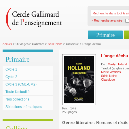
> Recherche avancée
Primaire
Accueil
> Ouvrages > Gallimard >
Série Noire
> Classique > L'ange déchu
L'ange déchu
Primaire
De :
Marty Holland
Traduit (anglais) pa
Cycle 1
Marie Watkins
Série Noire
Cycle 2
Classique
Cycle 3 (CM1-CM2)
Toute l'actualité
Nos collections
Sélections thématiques
Prix : 14 €
256 pages
Genre littéraire :
Romans et récits
Collège