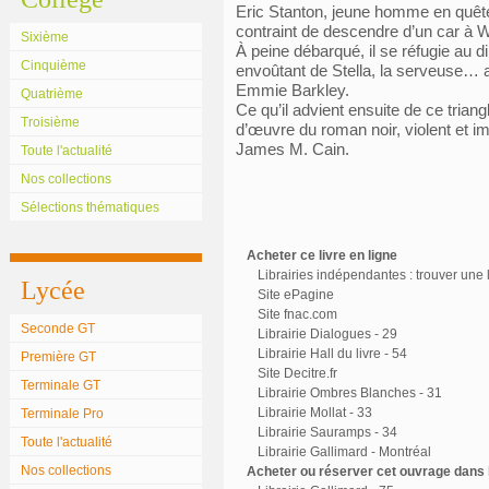
Eric Stanton, jeune homme en quête 
contraint de descendre d’un car à Wal
Sixième
À peine débarqué, il se réfugie au 
Cinquième
envoûtant de Stella, la serveuse… av
Emmie Barkley.
Quatrième
Ce qu’il advient ensuite de ce trian
Troisième
d’œuvre du roman noir, violent et im
James M. Cain.
Toute l'actualité
Nos collections
Sélections thématiques
Acheter ce livre en ligne
Librairies indépendantes : trouver une l
Lycée
Site ePagine
Site fnac.com
Seconde GT
Librairie Dialogues - 29
Librairie Hall du livre - 54
Première GT
Site Decitre.fr
Terminale GT
Librairie Ombres Blanches - 31
Librairie Mollat - 33
Terminale Pro
Librairie Sauramps - 34
Toute l'actualité
Librairie Gallimard - Montréal
Nos collections
Acheter ou réserver cet ouvrage dans l