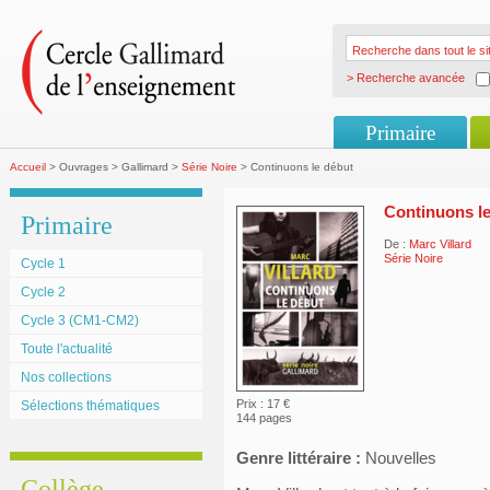
> Recherche avancée
Primaire
Accueil
> Ouvrages > Gallimard >
Série Noire
> Continuons le début
Continuons l
Primaire
De :
Marc Villard
Série Noire
Cycle 1
Cycle 2
Cycle 3 (CM1-CM2)
Toute l'actualité
Nos collections
Prix : 17 €
Sélections thématiques
144 pages
Genre littéraire :
Nouvelles
Collège