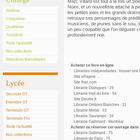
Marc Villard est tout à la fois un po
Noire, et un nouvelliste attaché à
Sixième
les petites joies et les grands dra
retrouve ses personnages de prédile
Cinquième
musiciens, de jeunes sans le sou, d
Quatrième
un peu coupable que l’on déguste ce
profondément noir.
Troisième
Toute l'actualité
Nos collections
Sélections thématiques
Acheter ce livre en ligne
Librairies indépendantes : trouver une l
Site ePagine
Lycée
Site fnac.com
Librairie Dialogues - 29
Librairie Hall du livre - 54
Seconde GT
Site Decitre.fr
Première GT
Librairie Ombres Blanches - 31
Terminale GT
Librairie Mollat - 33
Librairie Sauramps - 34
Terminale Pro
Librairie Gallimard - Montréal
Toute l'actualité
Acheter ou réserver cet ouvrage dans l
Librairie Gallimard - 75
Nos collections
Librairie de Paris - 75