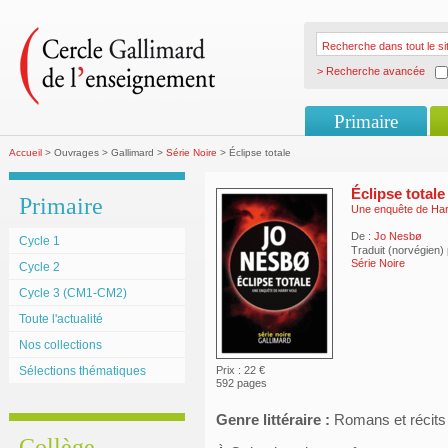
> Recherche avancée
Primaire
Accueil
> Ouvrages > Gallimard >
Série Noire
> Éclipse totale
Éclipse totale
Primaire
Une enquête de Har
De :
Jo Nesbø
Cycle 1
Traduit (norvégien)
Série Noire
Cycle 2
Cycle 3 (CM1-CM2)
Toute l'actualité
Nos collections
Sélections thématiques
Prix : 22 €
592 pages
Genre littéraire :
Romans et récits
Collège