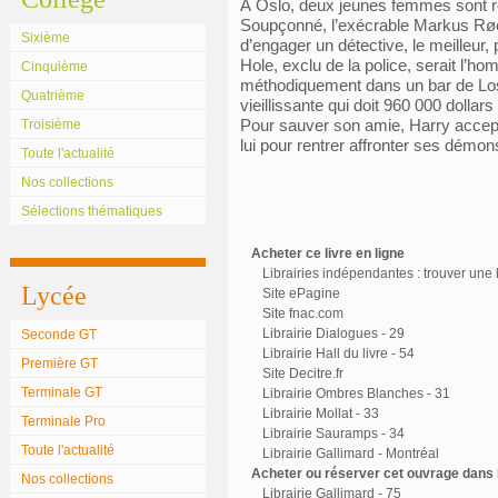
À Oslo, deux jeunes femmes sont re
Soupçonné, l’exécrable Markus Røe
Sixième
d’engager un détective, le meilleur, 
Hole, exclu de la police, serait l’hom
Cinquième
méthodiquement dans un bar de Los
Quatrième
vieillissante qui doit 960 000 dolla
Pour sauver son amie, Harry accepte 
Troisième
lui pour rentrer affronter ses démon
Toute l'actualité
Nos collections
Sélections thématiques
Acheter ce livre en ligne
Librairies indépendantes : trouver une l
Lycée
Site ePagine
Site fnac.com
Librairie Dialogues - 29
Seconde GT
Librairie Hall du livre - 54
Première GT
Site Decitre.fr
Terminale GT
Librairie Ombres Blanches - 31
Librairie Mollat - 33
Terminale Pro
Librairie Sauramps - 34
Toute l'actualité
Librairie Gallimard - Montréal
Acheter ou réserver cet ouvrage dans l
Nos collections
Librairie Gallimard - 75