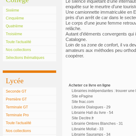
Le silence inquiétant d’une interna
enquête sur le meurtre d’une tourist
Sixième
Une camionnette immatriculée en E
près d’un arrêt de car dans le secte
Cinquième
Le corps d’une jeune femme retrouvé
Quatrième
relâche.
Autant d’éléments convergents qui i
Troisième
Catalogne.
Toute l'actualité
Loin de sa zone de confort, il va d
Nos collections
amateurs aux méthodes peu orthodoxe
coopérer.
Sélections thématiques
Lycée
Acheter ce livre en ligne
Librairies indépendantes : trouver une l
Seconde GT
Site ePagine
Première GT
Site fnac.com
Terminale GT
Librairie Dialogues - 29
Librairie Hall du livre - 54
Terminale Pro
Site Decitre.fr
Toute l'actualité
Librairie Ombres Blanches - 31
Librairie Mollat - 33
Nos collections
Librairie Sauramps - 34