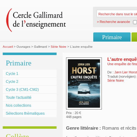
> Recherche avancée
Primaire
Accueil
> Ouvrages > Gallimard >
Série Noire
> L'autre enquête
L'autre enquê
Primaire
Une enquête de l'in
De :
Jørn Lier Horst
Cycle 1
Traduit (norvégien)
Série Noire
Cycle 2
Cycle 3 (CM1-CM2)
Toute l'actualité
Nos collections
Prix : 20 €
Sélections thématiques
448 pages
Genre littéraire :
Romans et récits
Collège