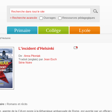
> Recherche avancée
Ouvrages
Ressources pédagogiques
Primaire
Collège
Lycée
d'Helsinki
L'incident d'Helsinki
De :
Anna Pitoniak
Traduit (anglais) par
Jean Esch
Série Noire
ire :
Romans et récits
 agente de la CIA en poste à la léthargique ambassade de Rome, est avertie par un officie