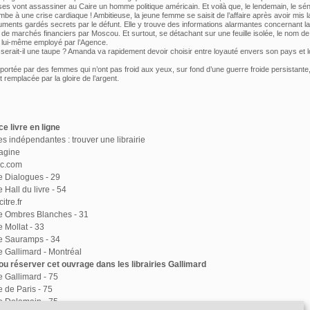
es vont assassiner au Caire un homme politique américain. Et voilà que, le lendemain, le sé
be à une crise cardiaque ! Ambitieuse, la jeune femme se saisit de l’affaire après avoir mis l
ments gardés secrets par le défunt. Elle y trouve des informations alarmantes concernant la
 de marchés financiers par Moscou. Et surtout, se détachant sur une feuille isolée, le nom d
 lui-même employé par l’Agence.
 serait-il une taupe ? Amanda va rapidement devoir choisir entre loyauté envers son pays et 
 portée par des femmes qui n’ont pas froid aux yeux, sur fond d’une guerre froide persistante
st remplacée par la gloire de l’argent.
e livre en ligne
ies indépendantes : trouver une librairie
agine
ac.com
ie Dialogues - 29
e Hall du livre - 54
itre.fr
ie Ombres Blanches - 31
e Mollat - 33
ie Sauramps - 34
ie Gallimard - Montréal
u réserver cet ouvrage dans les librairies Gallimard
ie Gallimard - 75
e de Paris - 75
ie Delamain - 75