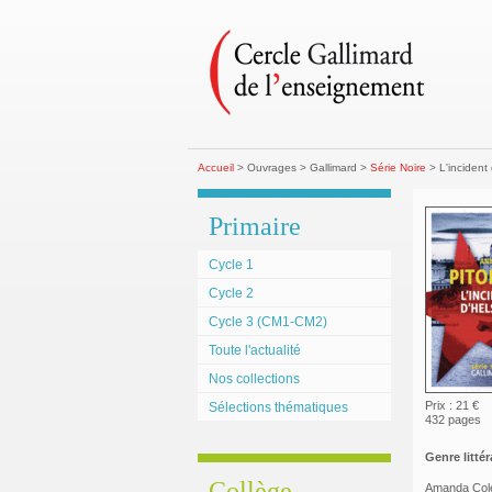
Accueil
> Ouvrages > Gallimard >
Série Noire
> L'incident 
Primaire
Cycle 1
Cycle 2
Cycle 3 (CM1-CM2)
Toute l'actualité
Nos collections
Prix : 21 €
Sélections thématiques
432 pages
Genre littéra
Collège
Amanda Cole,