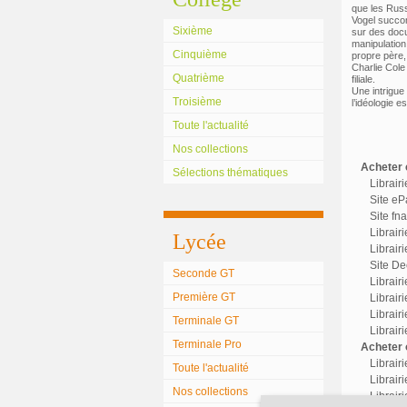
que les Russ
Vogel succom
Sixième
sur des docu
manipulation
Cinquième
propre père,
Charlie Cole
Quatrième
filiale.
Une intrigue
Troisième
l’idéologie e
Toute l'actualité
Nos collections
Acheter c
Sélections thématiques
Librair
Site eP
Site fn
Librair
Lycée
Librairi
Site Dec
Seconde GT
Librair
Première GT
Librairi
Librair
Terminale GT
Librair
Terminale Pro
Acheter o
Librair
Toute l'actualité
Librairi
Nos collections
Librair