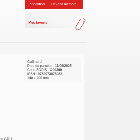
S'identifier
Devenir membre
Mes favoris
Gallimard
Date de parution :
11/09/2025
Code SODIS :
G09399
ISBN :
9782073078032
140
x
205
mm
r du GRU