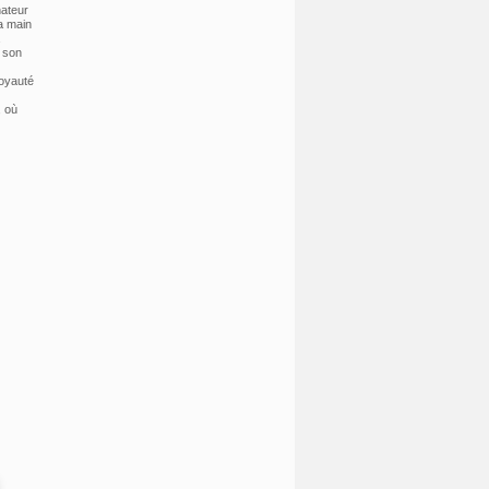
nateur
a main
e son
loyauté
, où