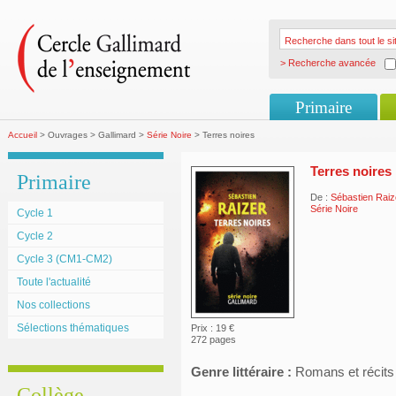
> Recherche avancée
Primaire
Accueil
> Ouvrages > Gallimard >
Série Noire
> Terres noires
Terres noires
Primaire
De :
Sébastien Raiz
Série Noire
Cycle 1
Cycle 2
Cycle 3 (CM1-CM2)
Toute l'actualité
Nos collections
Sélections thématiques
Prix : 19 €
272 pages
Genre littéraire :
Romans et récits
Collège