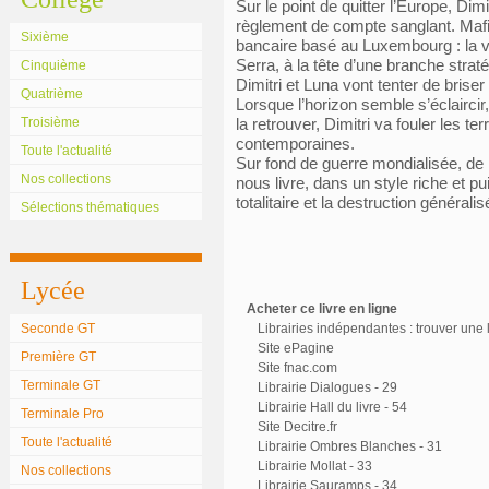
Sur le point de quitter l’Europe, Di
règlement de compte sanglant. Maf
Sixième
bancaire basé au Luxembourg : la vé
Serra, à la tête d’une branche strat
Cinquième
Dimitri et Luna vont tenter de brise
Quatrième
Lorsque l’horizon semble s’éclairci
Troisième
la retrouver, Dimitri va fouler les te
contemporaines.
Toute l'actualité
Sur fond de guerre mondialisée, de 
Nos collections
nous livre, dans un style riche et p
totalitaire et la destruction généralis
Sélections thématiques
Lycée
Acheter ce livre en ligne
Seconde GT
Librairies indépendantes : trouver une l
Site ePagine
Première GT
Site fnac.com
Terminale GT
Librairie Dialogues - 29
Librairie Hall du livre - 54
Terminale Pro
Site Decitre.fr
Toute l'actualité
Librairie Ombres Blanches - 31
Librairie Mollat - 33
Nos collections
Librairie Sauramps - 34