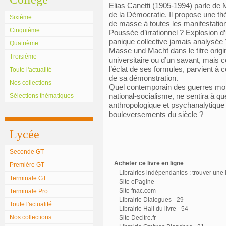
Elias Canetti (1905-1994) parle de
de la Démocratie. Il propose une t
Sixième
de masse à toutes les manifestatio
Cinquième
Poussée d’irrationnel ? Explosion d
panique collective jamais analysée 
Quatrième
Masse und Macht dans le titre origi
Troisième
universitaire ou d’un savant, mais cel
l’éclat de ses formules, parvient à c
Toute l'actualité
de sa démonstration.
Nos collections
Quel contemporain des guerres mond
national-socialisme, ne sentira à quel
Sélections thématiques
anthropologique et psychanalytique 
bouleversements du siècle ?
Lycée
Seconde GT
Acheter ce livre en ligne
Première GT
Librairies indépendantes : trouver une l
Terminale GT
Site ePagine
Site fnac.com
Terminale Pro
Librairie Dialogues - 29
Toute l'actualité
Librairie Hall du livre - 54
Nos collections
Site Decitre.fr