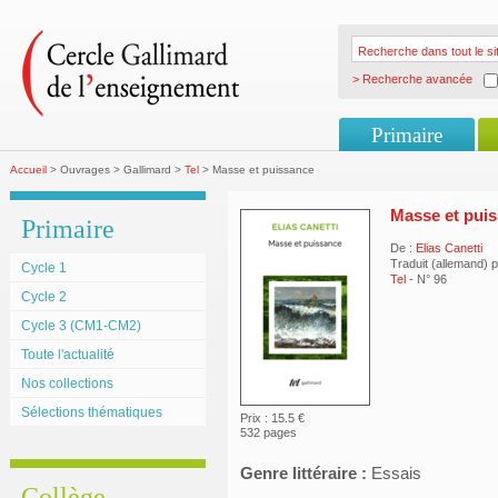
> Recherche avancée
Primaire
Accueil
> Ouvrages > Gallimard >
Tel
> Masse et puissance
Masse et pui
Primaire
De :
Elias Canetti
Traduit (allemand) 
Cycle 1
Tel
- N° 96
Cycle 2
Cycle 3 (CM1-CM2)
Toute l'actualité
Nos collections
Sélections thématiques
Prix : 15.5 €
532 pages
Genre littéraire :
Essais
Collège