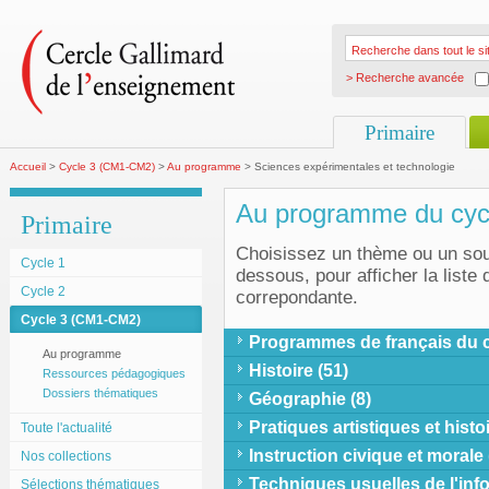
> Recherche avancée
Primaire
Accueil
>
Cycle 3 (CM1-CM2)
>
Au programme
> Sciences expérimentales et technologie
Au programme du cyc
Primaire
Choisissez un thème ou un sou
Cycle 1
dessous, pour afficher la liste
Cycle 2
correpondante.
Cycle 3 (CM1-CM2)
Programmes de français du cy
Au programme
Histoire (51)
Ressources pédagogiques
Dossiers thématiques
Géographie (8)
Pratiques artistiques et histoi
Toute l'actualité
Instruction civique et morale 
Nos collections
Techniques usuelles de l'inf
Sélections thématiques