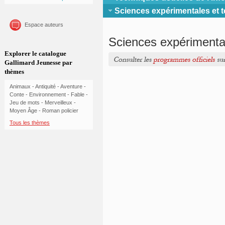
Sciences expérimentales et t
Espace auteurs
Sciences expérimental
Explorer le catalogue
Gallimard Jeunesse par
thèmes
Animaux
-
Antiquité
-
Aventure
-
Conte
-
Environnement
-
Fable
-
Jeu de mots
-
Merveilleux
-
Moyen Âge
-
Roman policier
Tous les thèmes