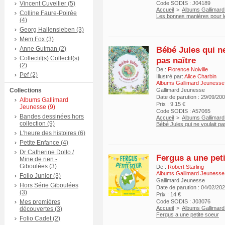
Vincent Cuvellier (5)
Code SODIS : J04189
Accueil
>
Albums Gallimar
Colline Faure-Poirée
Les bonnes manières pour l
(4)
Georg Hallensleben (3)
Mem Fox (3)
Bébé Jules qui ne
Anne Gutman (2)
Collectif(s) Collectif(s)
pas naître
(2)
De :
Florence Noiville
Pef (2)
Illustré par:
Alice Charbin
Albums Gallimard Jeunesse
Collections
Gallimard Jeunesse
Date de parution : 29/09/20
Albums Gallimard
Prix : 9.15 €
Jeunesse (9)
Code SODIS : A57065
Bandes dessinées hors
Accueil
>
Albums Gallimar
collection (9)
Bébé Jules qui ne voulait pa
L'heure des histoires (6)
Petite Enfance (4)
Dr Catherine Dolto /
Fergus a une pet
Mine de rien -
Giboulées (3)
De :
Robert Starling
Albums Gallimard Jeunesse
Folio Junior (3)
Gallimard Jeunesse
Hors Série Giboulées
Date de parution : 04/02/20
(3)
Prix : 14 €
Mes premières
Code SODIS : J03076
Accueil
>
Albums Gallimar
découvertes (3)
Fergus a une petite soeur
Folio Cadet (2)