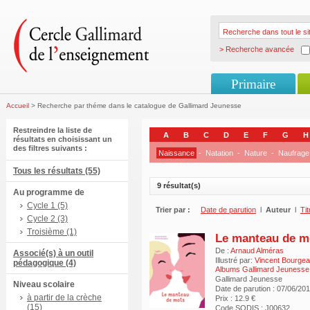
> Recherche avancée
Primaire
Accueil
> Recherche par théme dans le catalogue de Gallimard Jeunesse
Restreindre la liste de
A
B
C
D
E
F
G
H
résultats en choisissant un
des filtres suivants :
Naissance
-
Natation
-
Nature
-
Naufrage
Tous les résultats (55)
9 résultat(s)
Au programme de
Cycle 1 (5)
Trier par :
Date de parution
l
Auteur
l
Tit
Cycle 2 (3)
Troisième (1)
Le manteau de m
De :
Arnaud Alméras
Associé(s) à un outil
Illustré par:
Vincent Bourge
pédagogique (4)
Albums Gallimard Jeunesse
Gallimard Jeunesse
Niveau scolaire
Date de parution : 07/06/20
à partir de la crèche
Prix : 12.9 €
(15)
Code SODIS : J00632