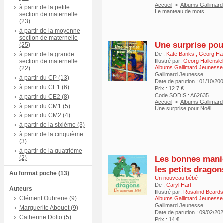
Accueil
>
Albums Gallimar
à partir de la petite
Le manteau de mots
section de maternelle
(23)
à partir de la moyenne
section de maternelle
Une surprise pou
(25)
à partir de la grande
De :
Kate Banks
,
Georg Hal
section de maternelle
Illustré par:
Georg Hallensle
Albums Gallimard Jeunesse
(22)
Gallimard Jeunesse
à partir du CP (13)
Date de parution : 01/10/20
à partir du CE1 (6)
Prix : 12.7 €
Code SODIS : A62635
à partir du CE2 (8)
Accueil
>
Albums Gallimar
à partir du CM1 (5)
Une surprise pour Noël
à partir du CM2 (4)
à partir de la sixième (3)
à partir de la cinquième
(3)
à partir de la quatrième
Les bonnes mani
(2)
les petits dragon
Au format poche (13)
Un nouveau bébé
De :
Caryl Hart
Auteurs
Illustré par:
Rosalind Beard
Clément Oubrerie (9)
Albums Gallimard Jeunesse
Gallimard Jeunesse
Marguerite Abouet (9)
Date de parution : 09/02/20
Catherine Dolto (5)
Prix : 14 €