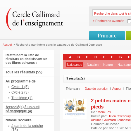
> Recherche avancée
Primaire
Accueil
> Recherche par théme dans le catalogue de Gallimard Jeunesse
Restreindre la liste de
A
B
C
D
E
F
G
H
résultats en choisissant un
des filtres suivants :
Naissance
-
Natation
-
Nature
-
Naufrage
Tous les résultats (55)
9 résultat(s)
Au programme de
Cycle 1 (5)
Trier par :
Date de parution
l
Auteur
l
Tit
Cycle 2 (3)
Troisième (1)
2 petites mains et
pieds
Associé(s) à un outil
pédagogique (4)
De :
Mem Fox
Illustré par:
Helen Oxenbury
Niveau scolaire
Albums Gallimard Jeunesse
Gallimard Jeunesse
à partir de la crèche
Date de parution : 18/01/20
(15)