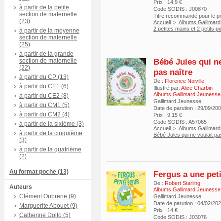
Prix : 14.9 €
à partir de la petite
Code SODIS : J00870
section de maternelle
Titre recommandé pour le 
(23)
Accueil
>
Albums Gallimar
2 petites mains et 2 petits p
à partir de la moyenne
section de maternelle
(25)
à partir de la grande
Bébé Jules qui ne
section de maternelle
(22)
pas naître
à partir du CP (13)
De :
Florence Noiville
à partir du CE1 (6)
Illustré par:
Alice Charbin
Albums Gallimard Jeunesse
à partir du CE2 (8)
Gallimard Jeunesse
à partir du CM1 (5)
Date de parution : 29/09/20
à partir du CM2 (4)
Prix : 9.15 €
Code SODIS : A57065
à partir de la sixième (3)
Accueil
>
Albums Gallimar
à partir de la cinquième
Bébé Jules qui ne voulait pa
(3)
à partir de la quatrième
(2)
Au format poche (13)
Fergus a une pet
De :
Robert Starling
Auteurs
Albums Gallimard Jeunesse
Clément Oubrerie (9)
Gallimard Jeunesse
Date de parution : 04/02/20
Marguerite Abouet (9)
Prix : 14 €
Catherine Dolto (5)
Code SODIS : J03076