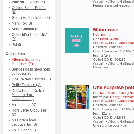
Accueil
>
Albums Gallimar
Vincent Cuvellier (5)
Fergus a une petite soeur
Colline Faure-Poirée
(4)
Georg Hallensleben (3)
Mem Fox (3)
Matin rose
Anne Gutman (2)
Collectif(s) Collectif(s)
Livre pop-up
(2)
De :
Elena Selena
Albums Gallimard Jeunesse
Pef (2)
Gallimard Jeunesse
Date de parution : 12/10/20
Collections
Prix : 27.9 €
Albums Gallimard
Code SODIS : J04252
Jeunesse (9)
Accueil
>
Albums Gallimar
Matin rose
Bandes dessinées hors
collection (9)
L'heure des histoires (6)
Petite Enfance (4)
Une surprise pou
Dr Catherine Dolto /
De :
Kate Banks
,
Georg Hal
Mine de rien -
Illustré par:
Georg Hallensle
Giboulées (3)
Albums Gallimard Jeunesse
Folio Junior (3)
Gallimard Jeunesse
Date de parution : 01/10/20
Hors Série Giboulées
Prix : 12.7 €
(3)
Code SODIS : A62635
Mes premières
Accueil
>
Albums Gallimar
découvertes (3)
Une surprise pour Noël
Folio Cadet (2)