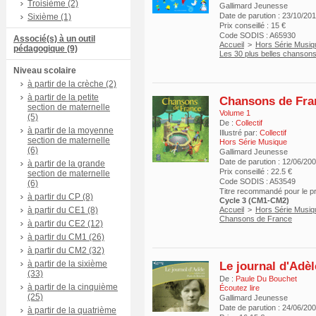
Troisième (2)
Gallimard Jeunesse
Date de parution : 23/10/20
Sixième (1)
Prix conseillé : 15 €
Code SODIS : A65930
Associé(s) à un outil
Accueil
>
Hors Série Musiq
pédagogique (9)
Les 30 plus belles chansons
Niveau scolaire
à partir de la crèche (2)
à partir de la petite
Chansons de Fra
section de maternelle
Volume 1
(5)
De :
Collectif
à partir de la moyenne
Illustré par:
Collectif
section de maternelle
Hors Série Musique
(6)
Gallimard Jeunesse
Date de parution : 12/06/20
à partir de la grande
Prix conseillé : 22.5 €
section de maternelle
Code SODIS : A53549
(6)
Titre recommandé pour le 
à partir du CP (8)
Cycle 3 (CM1-CM2)
à partir du CE1 (8)
Accueil
>
Hors Série Musiq
Chansons de France
à partir du CE2 (12)
à partir du CM1 (26)
à partir du CM2 (32)
à partir de la sixième
Le journal d'Adèl
(33)
De :
Paule Du Bouchet
à partir de la cinquième
Écoutez lire
(25)
Gallimard Jeunesse
Date de parution : 24/06/20
à partir de la quatrième