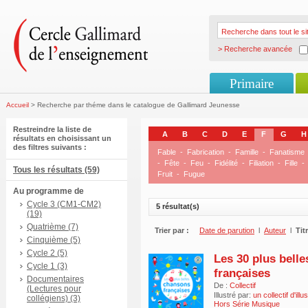
> Recherche avancée
Primaire
Accueil
> Recherche par théme dans le catalogue de Gallimard Jeunesse
Restreindre la liste de
A
B
C
D
E
F
G
H
résultats en choisissant un
des filtres suivants :
Fable
-
Fabrication
-
Famille
-
Fanatisme
-
Fête
-
Feu
-
Fidélité
-
Filiation
-
Fille
-
Tous les résultats (59)
Fruit
-
Fugue
Au programme de
Cycle 3 (CM1-CM2)
5 résultat(s)
(19)
Quatrième (7)
Trier par :
Date de parution
l
Auteur
l
Tit
Cinquième (5)
Cycle 2 (5)
Les 30 plus bell
Cycle 1 (3)
françaises
Documentaires
De :
Collectif
(Lectures pour
Illustré par:
un collectif d'ill
collégiens) (3)
Hors Série Musique