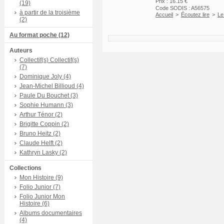
Prix : 16.15 €
(19)
Code SODIS : A56575
à partir de la troisième
Accueil
>
Écoutez lire
>
Le
(2)
Au format poche (12)
Auteurs
Collectif(s) Collectif(s)
(7)
Dominique Joly (4)
Jean-Michel Billioud (4)
Paule Du Bouchet (3)
Sophie Humann (3)
Arthur Ténor (2)
Brigitte Coppin (2)
Bruno Heitz (2)
Claude Helft (2)
Kathryn Lasky (2)
Collections
Mon Histoire (9)
Folio Junior (7)
Folio Junior Mon
Histoire (6)
Albums documentaires
(4)