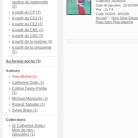
Gallimard Jeunesse
section de maternelle
Date de parution : 11/10/20
(2)
Prix : 11.7 €
à partir du CP (2)
Code SODIS : A54335
à partir du CE1 (1)
Accueil
>
Hors Série Gibou
Peau noire Peau blanche
à partir du CE2 (2)
à partir du CM1 (1)
à partir du CM2 (3)
à partir de la sixième (3)
à partir de la cinquième
(2)
Au format poche (3)
Auteurs
Yves Bichet (2)
Catherine Dolto (1)
Colline Faure-Poirée
(1)
Michael Morpurgo (1)
Roland Sabatier (1)
Sylvie Brien (1)
Collections
Dr Catherine Dolto /
Mine de rien -
Giboulées (1)