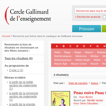
> Recherche avancée
Primaire
Accueil
> Recherche par théme dans le catalogue de Gallimard Jeunesse
Restreindre la liste de
A
B
C
D
E
F
G
H
résultats en choisissant un
des filtres suivants :
Mafia
-
Mage
-
Magie
-
Maison
-
Maladie
Mathématiques
-
Médecine
-
Médias
-
Mé
Tous les résultats (6)
Métamorphose
-
Météorologie
-
Métier
-
M
Moyen Âge
-
Moyen-Orient
-
Musée
-
Mu
Au programme de
Cycle 1 (1)
2 résultat(s)
Niveau scolaire
à partir de la petite
Trier par :
Date de parution
l
Auteur
l
Tit
section de maternelle
(1)
Peau noire Peau 
à partir de la moyenne
section de maternelle
De :
Yves Bichet
(1)
Illustré par:
Mireille Vautier
Hors Série Giboulées
à partir de la grande