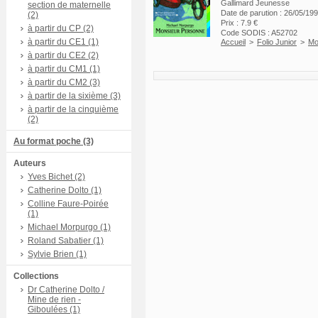
Gallimard Jeunesse
section de maternelle
Date de parution : 26/05/19
(2)
Prix : 7.9 €
à partir du CP (2)
Code SODIS : A52702
à partir du CE1 (1)
Accueil
>
Folio Junior
>
Mo
à partir du CE2 (2)
à partir du CM1 (1)
à partir du CM2 (3)
à partir de la sixième (3)
à partir de la cinquième
(2)
Au format poche (3)
Auteurs
Yves Bichet (2)
Catherine Dolto (1)
Colline Faure-Poirée
(1)
Michael Morpurgo (1)
Roland Sabatier (1)
Sylvie Brien (1)
Collections
Dr Catherine Dolto /
Mine de rien -
Giboulées (1)