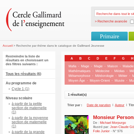
> Recherche avancée
Primaire
Accueil
> Recherche par théme dans le catalogue de Gallimard Jeunesse
Restreindre la liste de
A
B
C
D
E
F
G
H
résultats en choisissant un
des filtres suivants :
Mafia
-
Mage
-
Magie
-
Maison
-
Maladie
Mathématiques
-
Médecine
-
Médias
-
Mé
Tous les résultats (6)
Métamorphose
-
Météorologie
-
Métier
-
M
Moyen Âge
-
Moyen-Orient
-
Musée
-
Mu
Au programme de
Cycle 1 (1)
1 résultat(s)
Niveau scolaire
à partir de la petite
Trier par :
Date de parution
l
Auteur
l
Tit
section de maternelle
(1)
Monsieur Person
à partir de la moyenne
section de maternelle
De :
Michael Morpurgo
(1)
Illustré par:
Jean-Claude Göt
Folio Junior
- N° 976
à partir de la grande