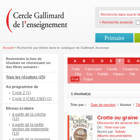
> Recherche avancée
Primaire
Accueil
> Recherche par théme dans le catalogue de Gallimard Jeunesse
Restreindre la liste de
A
B
C
D
E
F
G
H
résultats en choisissant un
des filtres suivants :
Fable
-
Fabrication
-
Famille
-
Fanatisme
-
Fête
-
Feu
-
Fidélité
-
Filiation
-
Fille
-
Tous les résultats (25)
Fruit
-
Fugue
Au programme de
Cycle 2 (1)
1 résultat(s)
Cycle 3 (CM1-CM2) (1)
Trier par :
Date de parution
l
Auteur
l
Tit
Niveau scolaire
à partir de la crèche
Crotte ou graine 
(12)
Découvrez les astuces des 
à partir de la petite
De :
Yoon-sun Lee
section de maternelle
Illustré par:
Soboki
(13)
Albums documentaires
à partir de la moyenne