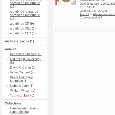
Gallimard Jeunesse
section de maternelle
Date de parution : 05/02/20
(13)
Prix : 14.9 €
Code SODIS : J06246
à partir de la grande
Accueil
>
Albums document
section de maternelle
Crotte ou graine ?
(13)
à partir du CP (9)
à partir du CE1 (3)
à partir du CE2 (3)
Au format poche (1)
Auteurs
Bénédicte Guettier (10)
Collectif(s) Collectif(s)
(8)
David A. Carter (2)
Victor Coutard (2)
Beata Umubyeyi
Mairesse (1)
Isabelle Jarry (1)
William Wilson (1)
Yoon-sun Lee (1)
Collections
L'inspecteur Lapou -
Giboulées (5)