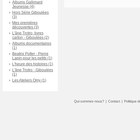
Albums Gallimard
Jeunesse (4)
Hors Série Giboulées
(3)
Mes premières
découvertes (3)
L'âne Trotro, livres
carton - Giboulées (2)
Albums documentaires
(1)
Beatrix Potter - Pierre
Lapin pour les petits (1)
L'heure des histoires (1)
L'âne Trotro - Giboulées
(1)
Les Ateliers Omy (1)
Qui sommes-nous?
|
Contact
|
Politique d