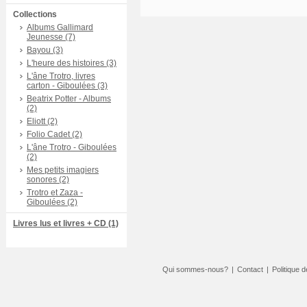
Collections
Albums Gallimard
Jeunesse (7)
Bayou (3)
L'heure des histoires (3)
L'âne Trotro, livres
carton - Giboulées (3)
Beatrix Potter - Albums
(2)
Eliott (2)
Folio Cadet (2)
L'âne Trotro - Giboulées
(2)
Mes petits imagiers
sonores (2)
Trotro et Zaza -
Giboulées (2)
Livres lus et livres + CD (1)
Qui sommes-nous?
|
Contact
|
Politique d