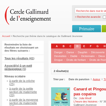
> Recherche avancée
Primaire
Accueil
> Recherche par théme dans le catalogue de Gallimard Jeunesse
Restreindre la liste de
A
B
C
D
E
F
G
H
résultats en choisissant un
des filtres suivants :
Danger
-
Danse
-
Dauphin
-
Découverte
Devinettes
-
Diable
-
Dictionnaire
-
Dieux
Tous les résultats (41)
Drogue
-
Droits de l'enfant
-
Droits de l'h
Associé(s) à un outil
pédagogique (1)
2 résultat(s)
Niveau scolaire
Trier par :
Date de parution
l
Auteur
l
Ti
à partir de la crèche
(25)
Canard et Pingou
à partir de la petite
section de maternelle
pas copains
(20)
De :
Julia Woolf
à partir de la moyenne
L'heure des histoires
- N° 3
section de maternelle
Gallimard Jeunesse