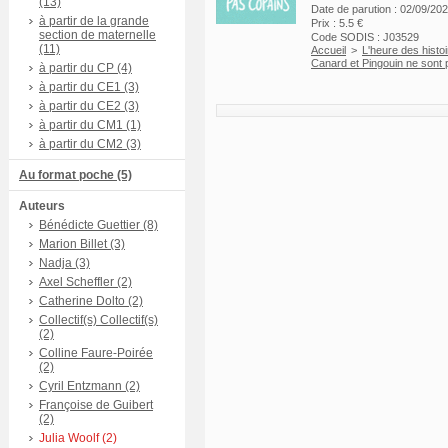
(13)
Date de parution : 02/09/20
à partir de la grande
Prix : 5.5 €
section de maternelle
Code SODIS : J03529
(11)
Accueil
>
L'heure des histo
Canard et Pingouin ne sont
à partir du CP (4)
à partir du CE1 (3)
à partir du CE2 (3)
à partir du CM1 (1)
à partir du CM2 (3)
Au format poche (5)
Auteurs
Bénédicte Guettier (8)
Marion Billet (3)
Nadja (3)
Axel Scheffler (2)
Catherine Dolto (2)
Collectif(s) Collectif(s)
(2)
Colline Faure-Poirée
(2)
Cyril Entzmann (2)
Françoise de Guibert
(2)
Julia Woolf (2)