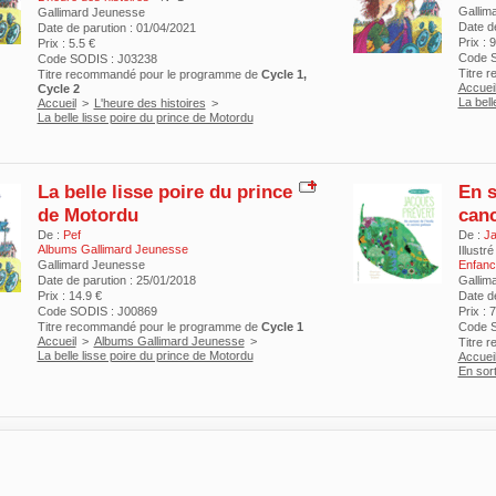
Gallim
Gallimard Jeunesse
Date d
Date de parution : 01/04/2021
Prix : 
Prix : 5.5 €
Code S
Code SODIS : J03238
Titre 
Titre recommandé pour le programme de
Cycle 1,
Accuei
Cycle 2
La bell
Accueil
>
L'heure des histoires
>
La belle lisse poire du prince de Motordu
La belle lisse poire du prince
En s
de Motordu
canc
De :
Pef
De :
Ja
Albums Gallimard Jeunesse
Illustré
Gallimard Jeunesse
Enfanc
Date de parution : 25/01/2018
Gallim
Prix : 14.9 €
Date d
Code SODIS : J00869
Prix : 
Titre recommandé pour le programme de
Cycle 1
Code S
Accueil
>
Albums Gallimard Jeunesse
>
Titre 
La belle lisse poire du prince de Motordu
Accuei
En sort