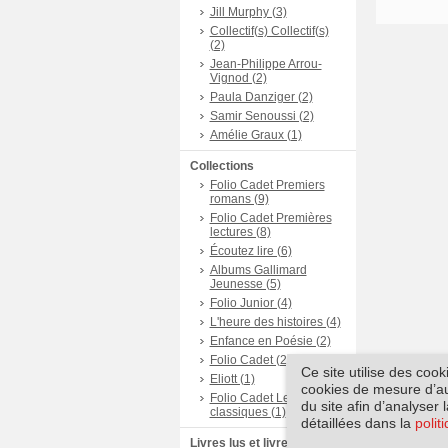
Jill Murphy (3)
Collectif(s) Collectif(s)
(2)
Jean-Philippe Arrou-
Vignod (2)
Paula Danziger (2)
Samir Senoussi (2)
Amélie Graux (1)
Collections
Folio Cadet Premiers
romans (9)
Folio Cadet Premières
lectures (8)
Écoutez lire (6)
Albums Gallimard
Jeunesse (5)
Folio Junior (4)
L'heure des histoires (4)
Enfance en Poésie (2)
Folio Cadet (2)
Ce site utilise des coo
Eliott (1)
cookies de mesure d’aud
Folio Cadet Les
du site afin d’analyser 
classiques (1)
détaillées dans la
polit
Livres lus et livres + CD (7)