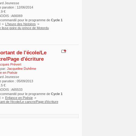
ard Jeunesse
e parution : 12/06/2014
9.9 €
ODIS : A66069
recommandé pour le programme de
Cycle 1
l
>
L'heure des histoires
>
e lisse poire du prince de Motordu
ortant de l'école/Le
re/Page d'écriture
cques Prévert
 par:
Jacqueline Duhême
e en Poésie
ard Jeunesse
e parution : 05/09/2013
7.5 €
ODIS : A65533
recommandé pour le programme de
Cycle 1
l
>
Enfance en Poésie
>
ant de l'école/Le cancre/Page d'écriture