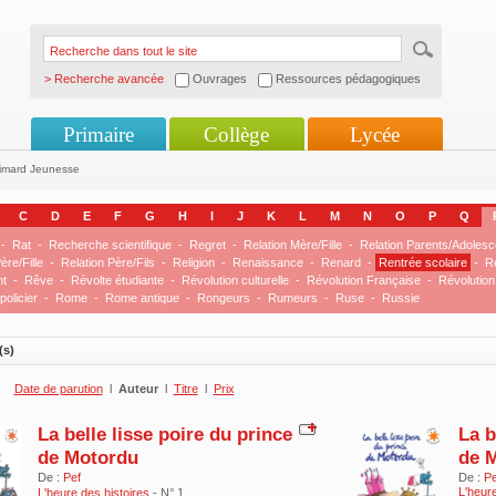
> Recherche avancée
Ouvrages
Ressources pédagogiques
Primaire
Collège
Lycée
limard Jeunesse
C
D
E
F
G
H
I
J
K
L
M
N
O
P
Q
-
Rat
-
Recherche scientifique
-
Regret
-
Relation Mère/Fille
-
Relation Parents/Adolesc
ère/Fille
-
Relation Père/Fils
-
Religion
-
Renaissance
-
Renard
-
Rentrée scolaire
-
R
nt
-
Rêve
-
Révolte étudiante
-
Révolution culturelle
-
Révolution Française
-
Révolution
olicier
-
Rome
-
Rome antique
-
Rongeurs
-
Rumeurs
-
Ruse
-
Russie
(s)
Date de parution
l
Auteur
l
Titre
l
Prix
La belle lisse poire du prince
La b
de Motordu
de 
De :
Pef
De :
Pe
L'heure
L'heure des histoires
- N° 1