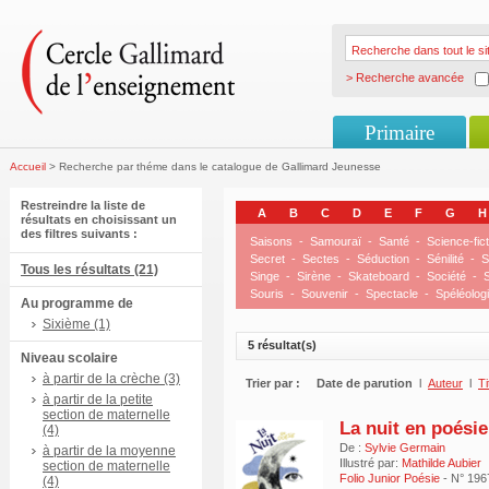
> Recherche avancée
Primaire
Accueil
> Recherche par théme dans le catalogue de Gallimard Jeunesse
Restreindre la liste de
A
B
C
D
E
F
G
H
résultats en choisissant un
des filtres suivants :
Saisons
-
Samouraï
-
Santé
-
Science-fict
Secret
-
Sectes
-
Séduction
-
Sénilité
-
S
Tous les résultats (21)
Singe
-
Sirène
-
Skateboard
-
Société
-
S
Souris
-
Souvenir
-
Spectacle
-
Spéléolog
Au programme de
Sixième (1)
5 résultat(s)
Niveau scolaire
à partir de la crèche (3)
Trier par :
Date de parution
l
Auteur
l
Ti
à partir de la petite
section de maternelle
La nuit en poésie
(4)
De :
Sylvie Germain
à partir de la moyenne
Illustré par:
Mathilde Aubier
section de maternelle
Folio Junior Poésie
- N° 196
(4)