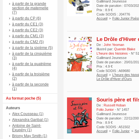
Gallimard Jeunesse
à partir de la grande
Date de parution : 07/03/20
section de maternelle
Prix : 8.9 €
(7)
Code SODIS : J04776
à partir du CP (6)
Accueil
>
Folio Junior Poés
à partir du CE1 (3)
à partir du CE2 (3)
à partir du CM1 (3)
Le Drôle d'Hiver
à partir du CM2 (5)
De :
John Yeoman
à partir de la sixième (5)
Illustré par:
Quentin Blake
à partir de la cinquième
L'heure des histoires
- N° 5
(3)
Gallimard Jeunesse
Date de parution : 20/01/20
à partir de la quatrième
Prix : 4.9 €
(4)
Code SODIS : A69680
à partir de la troisième
Accueil
>
L'heure des histo
(2)
Le Drôle d'Hiver d'Ours
à partir de la seconde
(1)
Au format poche (5)
Souris père et fil
De :
Russell Hoban
Auteurs
Folio Junior
- N° 1457
Alex Cousseau (1)
Gallimard Jeunesse
Date de parution : 22/11/20
Alexandra Garibal (1)
Prix : 8.9 €
Antoine de Saint-
Code SODIS : A51502
Exupéry (1)
Accueil
>
Folio Junior
>
Sou
Briony May Smith (1)