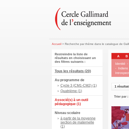
Accueil
> Recherche par théme dans le catalogue de Gal
Restreindre la liste de
A
B
résultats en choisissant un
des filtres suivants :
Identité
-
-
Indiens
Tous les résultats (20)
Introspect
Au programme de
Cycle 3 (CM1-CM2) (1)
1 résultat
Quatrième (1)
Trier par :
Associé(s) à un outil
pédagogique (1)
Niveau scolaire
à partir de la moyenne
section de maternelle
(1)