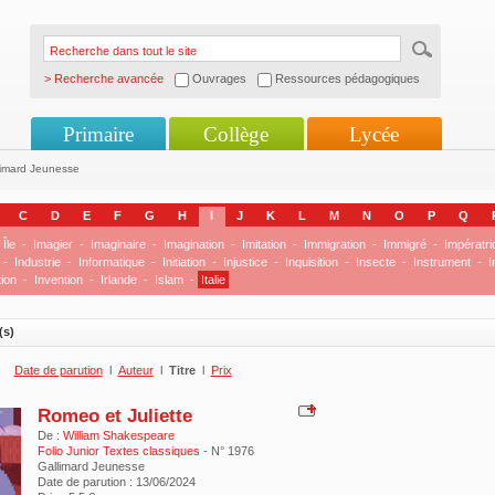
> Recherche avancée
Ouvrages
Ressources pédagogiques
Primaire
Collège
Lycée
limard Jeunesse
C
D
E
F
G
H
I
J
K
L
M
N
O
P
Q
Île
-
Imagier
-
Imaginaire
-
Imagination
-
Imitation
-
Immigration
-
Immigré
-
Impératri
-
Industrie
-
Informatique
-
Initiation
-
Injustice
-
Inquisition
-
Insecte
-
Instrument
-
I
ion
-
Invention
-
Irlande
-
Islam
-
Italie
(s)
Date de parution
l
Auteur
l
Titre
l
Prix
Romeo et Juliette
De :
William Shakespeare
Folio Junior Textes classiques
- N° 1976
Gallimard Jeunesse
Date de parution : 13/06/2024