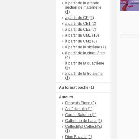
à partir de la grande
section de maternelle
(1)
à partir du CP (2)
à partir du CE1 (2)
à partir du CE2 (7)
à partir du CM1 (10)
à partir du CM2 (8)
à partir de la sixième (7)
à partir de la cinquième
(4)
à partir de la quatrième
(2)
à partir de la troisième
(1)
Au format poche (1)
Auteurs
François Place (3)
Asaf Hanuka (1)
Carole Saturno (1)
Catherine de Lasa (1)
Collectif(s) Collectif(s)
(1)
Dino Buzzati (1)