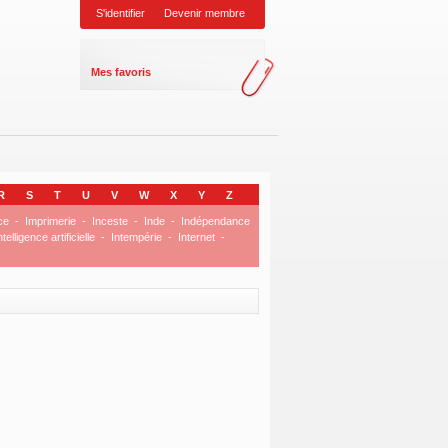
S'identifier
Devenir membre
Mes favoris
R
S
T
U
V
W
X
Y
Z
ce
-
Imprimerie
-
Inceste
-
Inde
-
Indépendance
ntelligence artificielle
-
Intempérie
-
Internet
-