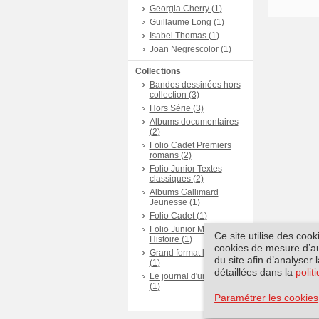
Georgia Cherry (1)
Guillaume Long (1)
Isabel Thomas (1)
Joan Negrescolor (1)
Collections
Bandes dessinées hors
collection (3)
Hors Série (3)
Albums documentaires
(2)
Folio Cadet Premiers
romans (2)
Folio Junior Textes
classiques (2)
Albums Gallimard
Jeunesse (1)
Folio Cadet (1)
Folio Junior Mon
Ce site utilise des coo
Histoire (1)
cookies de mesure d’aud
Grand format littérature
du site afin d’analyser 
(1)
détaillées dans la
polit
Le journal d'un enfant
(1)
Paramétrer les cookies