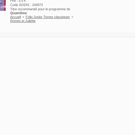
Prix : 5.5 €
Code SODIS : J04973
Titre recommandé pour le programme de
Quatrième
Accueil
>
Folio Junior Textes classiques
>
Romeo et Juliette