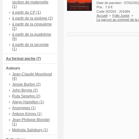
section de maternelle
Date de parution : 07/02/20
(1)
Prix : 7.9 €
Code SODIS : J01684
à partir du CP (1)
Accueil
>
Folio Junior
>
à partir de la sixième (2)
Le garçon au sommet de la
à partir de la cinquième
(2)
à partir de la quatrième
(9)
à partir de la seconde
(1)
Au format poche (7)
Auteurs
Jean-Claude Mourlevat
(4)
Jessie Burton (2)
John Boyne (2)
Ruta Sepetys (2)
Alwyn Hamilton (1)
Anonymes (1)
Antoon Krings (1)
Jean-Philippe Blondel
(1)
Melinda Salisbury (1)