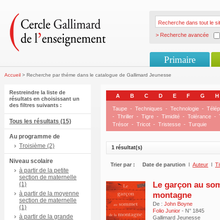
> Recherche avancée
Primaire
Accueil
> Recherche par théme dans le catalogue de Gallimard Jeunesse
Restreindre la liste de
A
B
C
D
E
F
G
H
résultats en choisissant un
des filtres suivants :
Taupe
-
Techniques
-
Technologie
-
Télé
-
Thriller
-
Tigre
-
Timidité
-
Tolérance
-
Tous les résultats (15)
Trésor
-
Tricot
-
Tristesse
-
Turquie
Au programme de
Troisième (2)
1 résultat(s)
Niveau scolaire
Trier par :
Date de parution
l
Auteur
l
Ti
à partir de la petite
section de maternelle
Le garçon au so
(1)
à partir de la moyenne
montagne
section de maternelle
De :
John Boyne
(1)
Folio Junior
- N° 1845
à partir de la grande
Gallimard Jeunesse